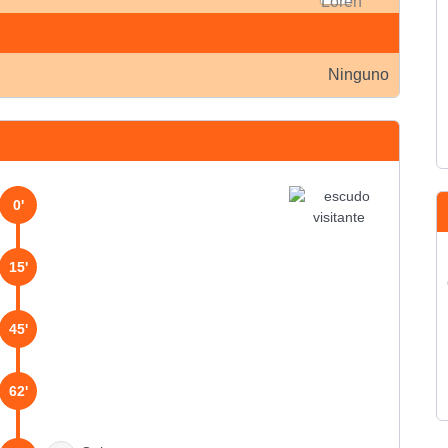
Ninguno
0'
15'
45'
62'