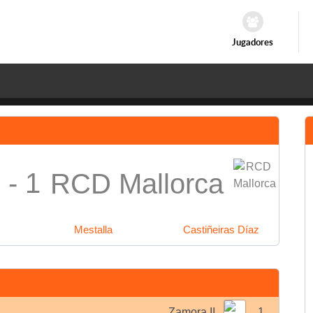
Jugadores
 - 1
RCD Mallorca
Mestalla
Castiñeiras Díaz
Zamora II
1