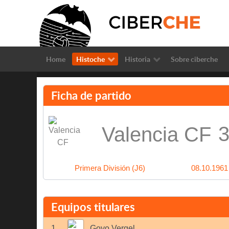
Home
Histoche
Historia
Sobre ciberche
Ficha de partido
3
Valencia CF
Primera División (J6)
08.10.1961
Equipos titulares
1
Goyo Vergel