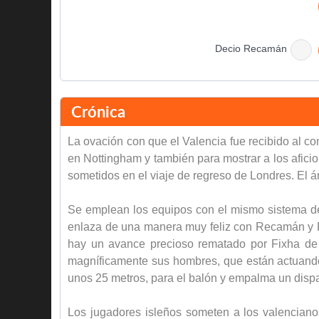
Decio Recamán
Final del partido
Crónica
La ovación con que el Valencia fue recibido al 
en Nottingham y también para mostrar a los aficio
sometidos en el viaje de regreso de Londres. El ár
Se emplean los equipos con el mismo sistema del
enlaza de una manera muy feliz con Recamán y Ri
hay un avance precioso rematado por Fixha de c
magníficamente sus hombres, que están actuando
unos 25 metros, para el balón y empalma un dispa
Los jugadores isleños someten a los valencian