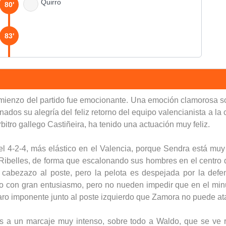
Quirro
80'
83'
90'
comienzo del partido fue emocionante. Una emoción clamorosa 
nados su alegría del feliz retorno del equipo valencianista a la
bitro gallego Castiñeira, ha tenido una actuación muy feliz.
 4-2-4, más elástico en el Valencia, porque Sendra está muy
belles, de forma que escalonando sus hombres en el centro del
abezazo al poste, pero la pelota es despejada por la defen
 con gran entusiasmo, pero no nueden impedir que en el minu
ro imponente junto al poste izquierdo que Zamora no puede ataja
os a un marcaje muy intenso, sobre todo a Waldo, que se ve 