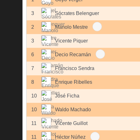
3
Sócrates Belenguer
2
Manolo Mestre
3
Vicente Piquer
6
Decio Recamán
7
Francisco Sendra
8
Enrique Ribelles
10
José Ficha
10
Waldo Machado
11
Vicente Guillot
11
Héctor Núñez