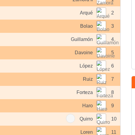
Arqué
2
Bolao
3
Guillamón
4
Davoine
5
López
6
Ruiz
7
Forteza
8
Haro
9
Quirro
10
Loren
11