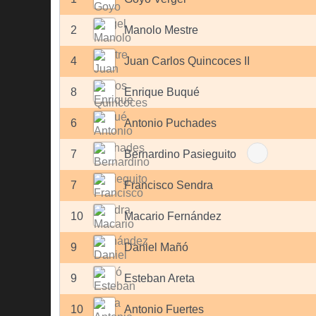
2
Manolo Mestre
4
Juan Carlos Quincoces II
8
Enrique Buqué
6
Antonio Puchades
7
Bernardino Pasieguito
7
Francisco Sendra
10
Macario Fernández
9
Daniel Mañó
9
Esteban Areta
10
Antonio Fuertes