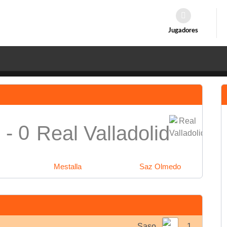
Jugadores
 - 0
Real Valladolid
Mestalla
Saz Olmedo
Saso
1