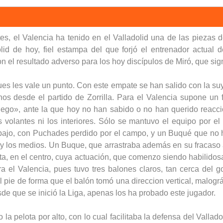
es, el Valencia ha tenido en el Valladolid una de las piezas
dolid de hoy, fiel estampa del que forjó el entrenador actual
n el resultado adverso para los hoy discípulos de Miró, que signi
 pues les vale un punto. Con este empate se han salido con la s
hos desde el partido de Zorrilla. Para el Valencia supone u
fuego», ante la que hoy no han sabido o no han querido reacci
s volantes ni los interiores. Sólo se mantuvo el equipo por el
abajo, con Puchades perdido por el campo, y un Buqué que no 
ra y los medios. Un Buque, que arrastraba además en su fracas
reta, en el centro, cuya actuación, que comenzo siendo habilid
ra el Valencia, pues tuvo tres balones claros, tan cerca del
 el pie de forma que el balón tomó una direccion vertical, malog
de que se inició la Liga, apenas los ha probado este jugador.
la pelota por alto, con lo cual facilitaba la defensa del Valla