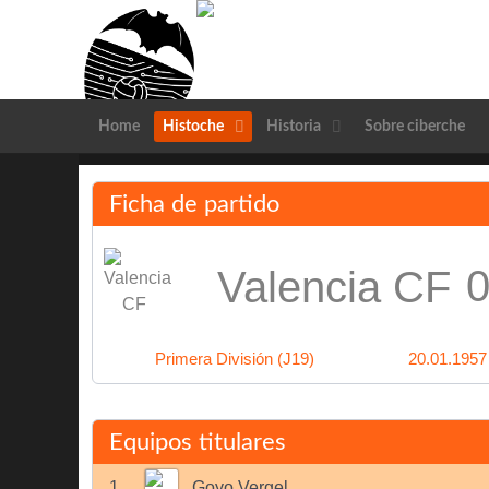
Home
Histoche
Historia
Sobre ciberche
Ficha de partido
0
Valencia CF
Primera División (J19)
20.01.1957
Equipos titulares
1
Goyo Vergel