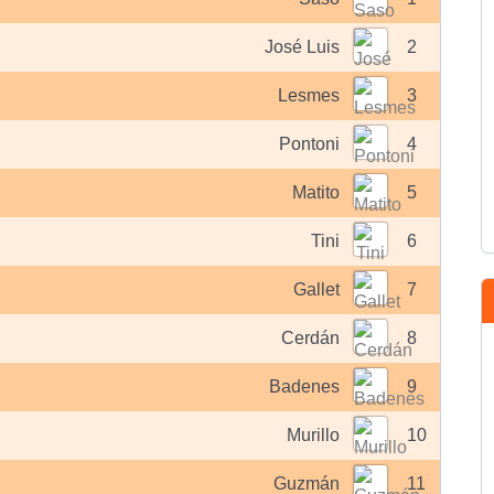
José Luis
2
Lesmes
3
Pontoni
4
Matito
5
Tini
6
Gallet
7
Cerdán
8
Badenes
9
Murillo
10
Guzmán
11