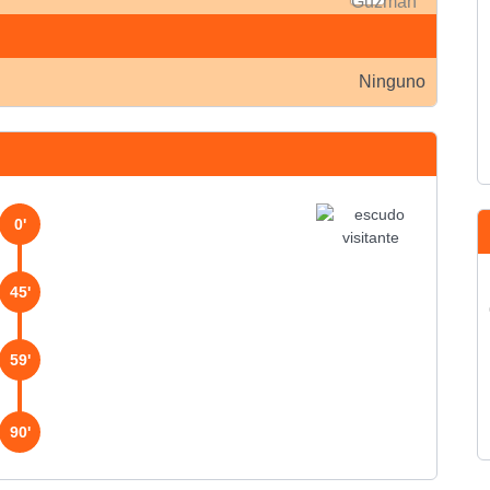
Ninguno
0'
45'
59'
90'