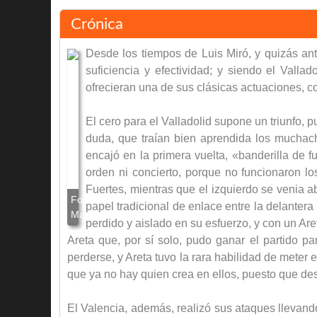
Crónica
Desde los tiempos de Luis Miró, y quizás ant
suficiencia y efectividad; y siendo el Valla
ofrecieran una de sus clásicas actuaciones, co
El cero para el Valladolid supone un triunfo,
duda, que traían bien aprendida los muchac
encajó en la primera vuelta, «banderilla de 
orden ni concierto, porque no funcionaron lo
Fuertes, mientras que el izquierdo se venia 
papel tradicional de enlace entre la delante
perdido y aislado en su esfuerzo, y con un A
Areta que, por sí solo, pudo ganar el partido pa
perderse, y Areta tuvo la rara habilidad de meter
que ya no hay quien crea en ellos, puesto que des
El Valencia, además, realizó sus ataques llevando 