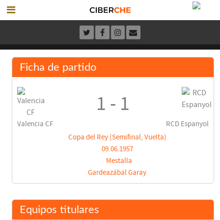
Ficha de partido
1 - 1
Valencia CF
RCD Espanyol
Copa del Rey (Semifinal, Vuelta)
09.06.1957
Mestalla
Gardeazábal Garay
Equipos titulares