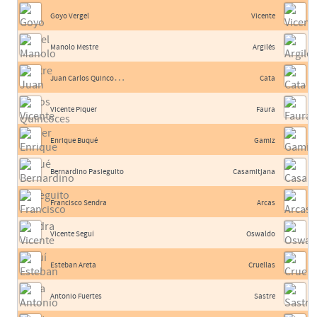
Goyo Vergel
Vicente
Manolo Mestre
Argilés
J
uan Carlos Quincoces II
Cata
Vicente Piquer
Faura
Enrique Buqué
Gamiz
Bernardino Pasieguito
Casamitjana
Francisco Sendra
Arcas
Vicente Seguí
Oswaldo
Esteban Areta
Cruellas
Antonio Fuertes
Sastre