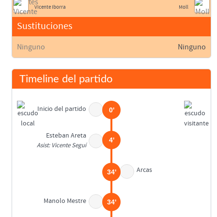
Vicente Iborra
Moll
Sustituciones
Ninguno
Ninguno
Timeline del partido
Inicio del partido
0'
Esteban Areta
4'
Asist: Vicente Seguí
Arcas
34'
Manolo Mestre
34'