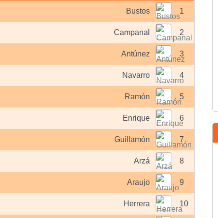
Bustos
1
Campanal
2
Antúnez
3
Navarro
4
Ramón
5
Enrique
6
Guillamón
7
Arzá
8
Araujo
9
Herrera
10