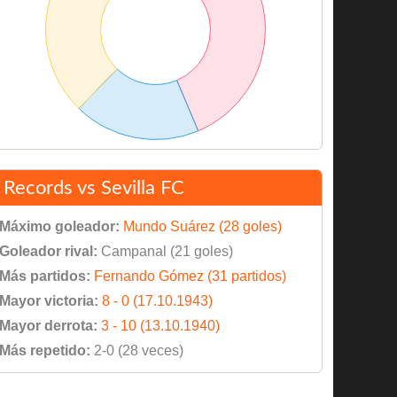
Records vs Sevilla FC
Máximo goleador:
Mundo Suárez (28 goles)
Goleador rival:
Campanal (21 goles)
Más partidos:
Fernando Gómez (31 partidos)
Mayor victoria:
8 - 0 (17.10.1943)
Mayor derrota:
3 - 10 (13.10.1940)
Más repetido:
2-0 (28 veces)