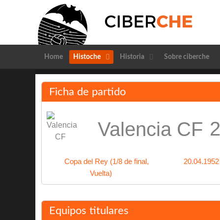
Home
Histoche
Historia
Sobre ciberche
Ficha de partido
2
Valencia CF
Copa del Rey (1/8 de final,
20.04.1952
Vuelta)
Equipos titulares