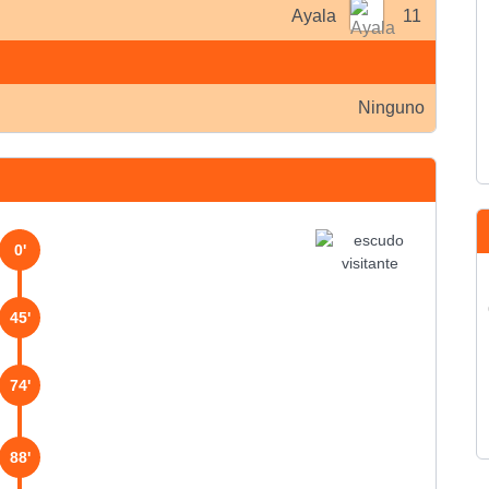
Ayala
11
Ninguno
0'
45'
74'
88'