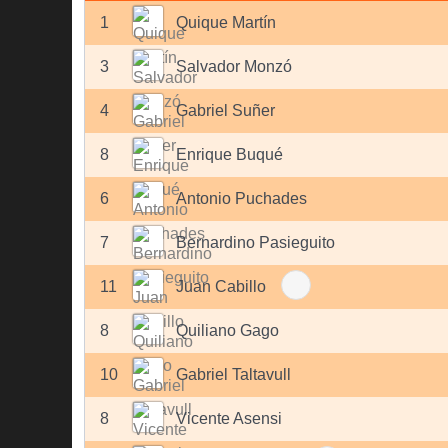
1
Quique Martín
3
Salvador Monzó
4
Gabriel Suñer
8
Enrique Buqué
6
Antonio Puchades
7
Bernardino Pasieguito
11
Juan Cabillo
8
Quiliano Gago
10
Gabriel Taltavull
8
Vicente Asensi