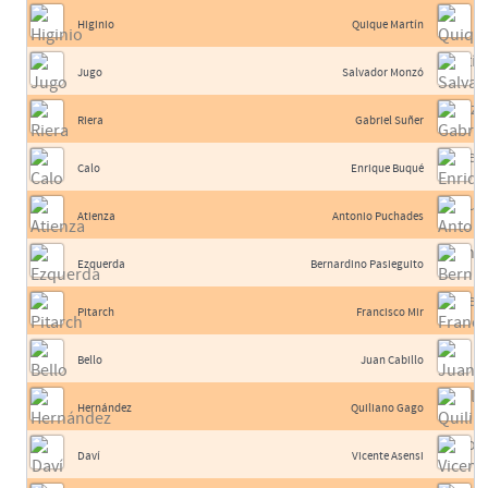
Higinio
Quique Martín
Jugo
Salvador Monzó
Riera
Gabriel Suñer
Calo
Enrique Buqué
Atienza
Antonio Puchades
Ezquerda
Bernardino Pasieguito
Pitarch
Francisco Mir
Bello
Juan Cabillo
Hernández
Quiliano Gago
Daví
Vicente Asensi