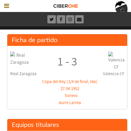
Ficha de partido
1 - 3
Real Zaragoza
Valencia CF
Copa del Rey (1/4 de final, Ida)
27.04.1952
Torrero
Aurre Larrea
Equipos titulares