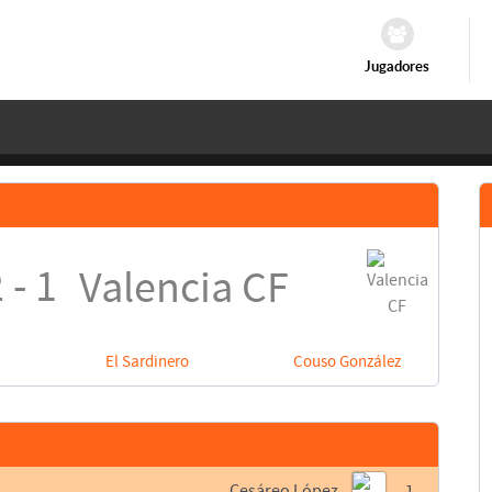
Jugadores
 - 1
Valencia CF
El Sardinero
Couso González
Cesáreo López
1