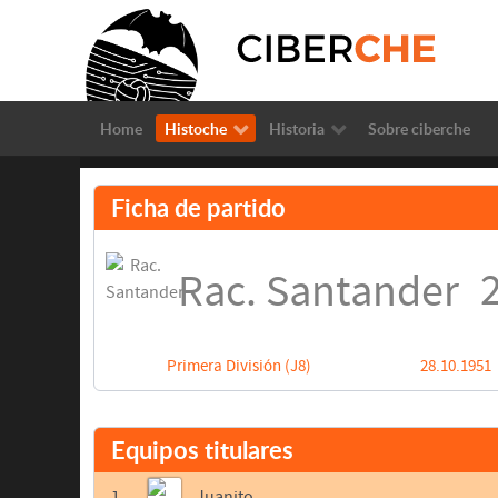
Home
Histoche
Historia
Sobre ciberche
Ficha de partido
2
Rac. Santander
Primera División (J8)
28.10.1951
Equipos titulares
1
Juanito