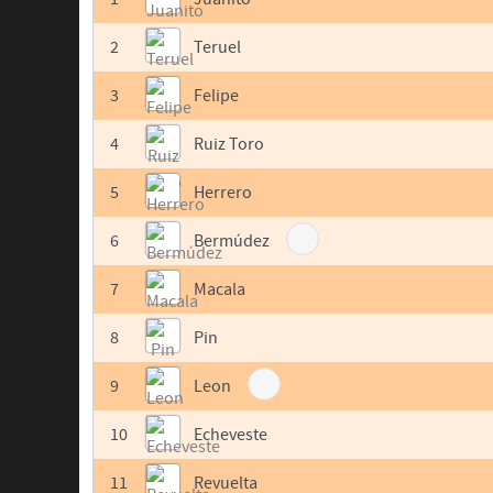
2
Teruel
3
Felipe
4
Ruiz Toro
5
Herrero
6
Bermúdez
7
Macala
8
Pin
9
Leon
10
Echeveste
11
Revuelta