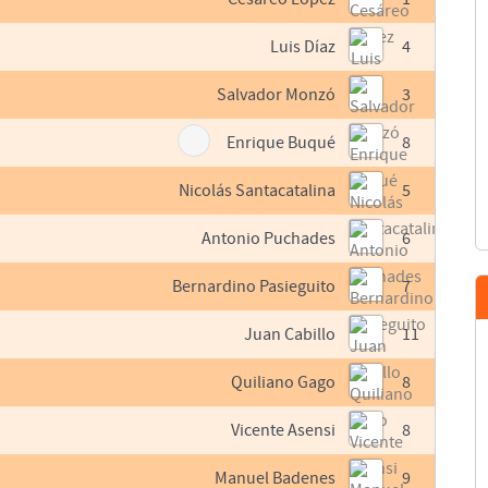
Luis Díaz
4
Salvador Monzó
3
Enrique Buqué
8
Nicolás Santacatalina
5
Antonio Puchades
6
Bernardino Pasieguito
7
Juan Cabillo
11
Quiliano Gago
8
Vicente Asensi
8
Manuel Badenes
9