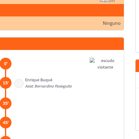
Ninguno
0'
Enrique Buqué
15'
Asist: Bernardino Pasieguito
35'
45'