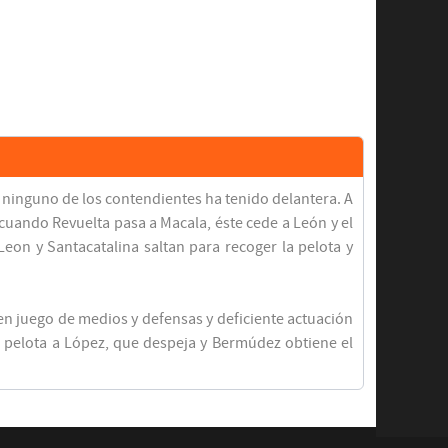
e ninguno de los contendientes ha tenido delantera. A
cuando Revuelta pasa a Macala, éste cede a León y el
eon y Santacatalina saltan para recoger la pelota y
uen juego de medios y defensas y deficiente actuación
la pelota a López, que despeja y Bermúdez obtiene el