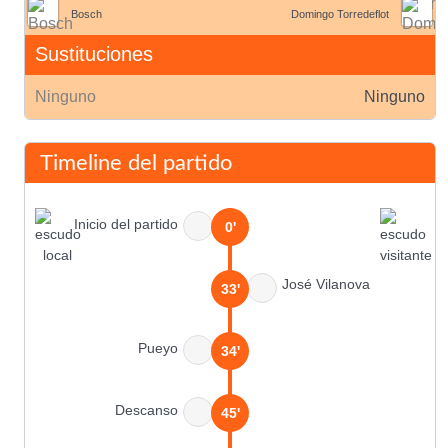
Bosch
Domingo Torredeflot
Sustituciones
Ninguno
Ninguno
Timeline del partido
Inicio del partido
0'
José Vilanova
33'
Pueyo
34'
Descanso
45'