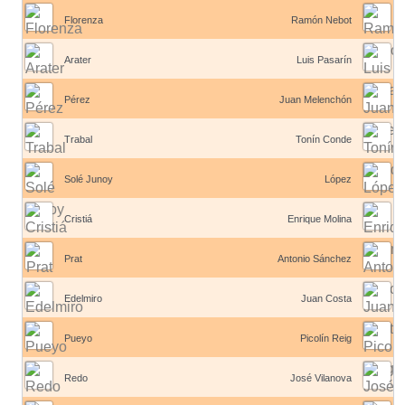
Florenza
Ramón Nebot
Arater
Luis Pasarín
Pérez
Juan Melenchón
Trabal
Tonín Conde
Solé Junoy
López
Cristiá
Enrique Molina
Prat
Antonio Sánchez
Edelmiro
Juan Costa
Pueyo
Picolín Reig
Redo
José Vilanova