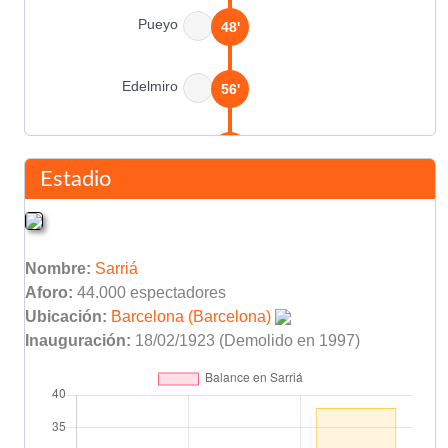
Pueyo
48'
Edelmiro
56'
Pueyo
68'
Estadio
Juan Costa
71'
Asist: Picolín Reig
Nombre:
Sarriá
Solé Junoy
(Pen.)
78'
Aforo:
44.000 espectadores
Ubicación:
Barcelona (Barcelona)
Final del partido
Inauguración:
18/02/1923 (Demolido en 1997)
90'