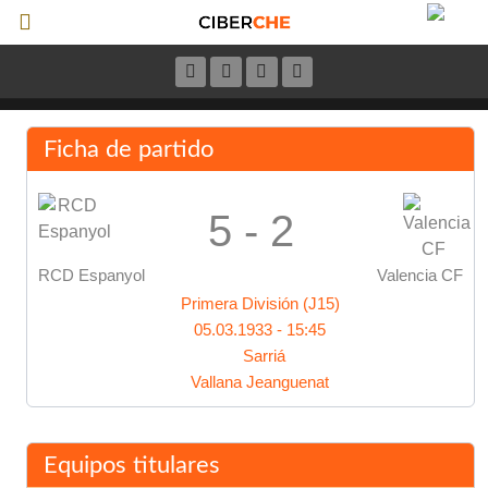
Ficha de partido
5 - 2
RCD Espanyol
Valencia CF
Primera División (J15)
05.03.1933 - 15:45
Sarriá
Vallana Jeanguenat
Equipos titulares