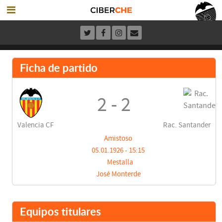
Ficha de partido
2 - 2
Valencia CF
Rac. Santander
Amistoso
05.01.1926 - 15:15
Mestalla
José Monterde
Equipos titulares