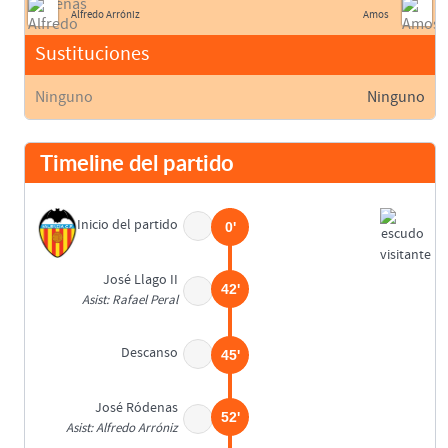
Alfredo Arróniz
Amos
Sustituciones
Ninguno
Ninguno
Timeline del partido
Inicio del partido
0'
José Llago II
42'
Asist: Rafael Peral
Descanso
45'
José Ródenas
52'
Asist: Alfredo Arróniz