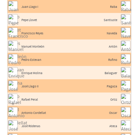
Juan Llago I
Raba
Pepe Llovet
Santiuste
Francisco Reyes
Naveda
Manuel Monleón
Antón
Pedro Estevan
Rufino
Enrique Molina
Balaguer
José Llago II
Pagaza
Rafael Peral
Ortiz
Antonio Cordellat
Oscar
José Ródenas
Ateca