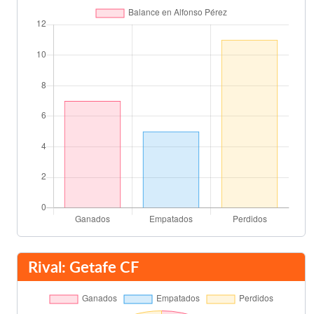
Nacho
78'
Jorge López
80'
David Silva
Javi Guerra
82'
Miguel Ángel Angulo
Pachón
82'
Güiza
Licht
88'
Nacho
Final del partido
90'
Rival: Getafe CF