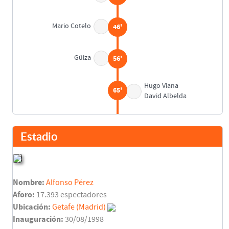
Mario Cotelo
46'
Güiza
56'
Hugo Viana
65'
David Albelda
Raúl Albiol
65'
Estadio
Hugo Viana
70'
Nombre:
Alfonso Pérez
Casquero
72'
Aforo:
17.393 espectadores
Ubicación:
Getafe (Madrid)
Alberto
75'
Inauguración:
30/08/1998
Manu