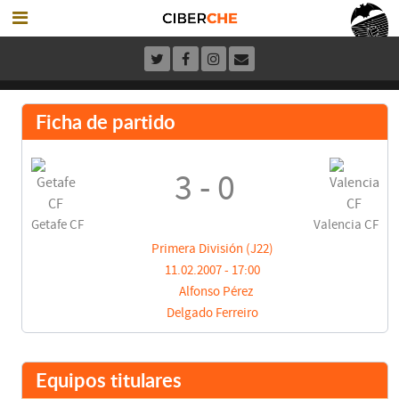
Ficha de partido
3 - 0
Getafe CF
Valencia CF
Primera División (J22)
11.02.2007 - 17:00
Alfonso Pérez
Delgado Ferreiro
Equipos titulares