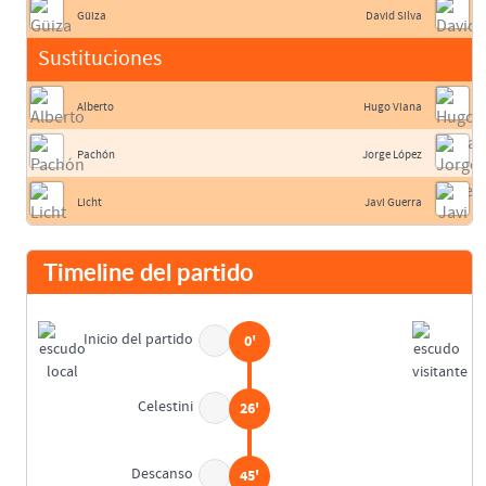
Güiza
David Silva
Sustituciones
Alberto
Hugo Viana
Pachón
Jorge López
Licht
Javi Guerra
Timeline del partido
Inicio del partido
0'
Celestini
26'
Descanso
45'