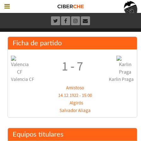
Ficha de partido
1 - 7
Valencia CF
Karlin Praga
Amistoso
14.12.1922 - 15:00
Algirós
Salvador Aliaga
Equipos titulares