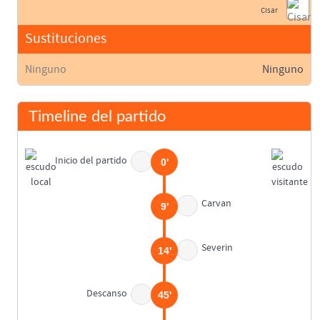
Cisar
Sustituciones
Ninguno
Ninguno
Timeline del partido
Inicio del partido
0'
Carvan
9'
Severin
14'
Descanso
45'