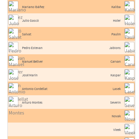
Mariano Ibáñez
Kaliba
Julio Gascó
Holer
Salvat
Paulin
Pedro Estevan
Jabions
Manuel Bellver
Carvan
José Marín
Kaspar
Antonio Cordellat
Lasek
Arturo Montes
Severin
Novak
Vleek