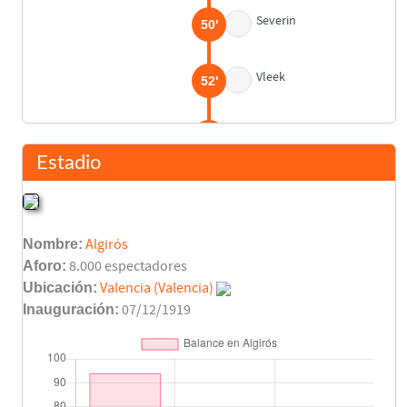
Severin
50'
Vleek
52'
Vleek
65'
Estadio
Vleek
79'
Nombre:
Algirós
Arturo Montes
(Pen.)
83'
Aforo:
8.000 espectadores
Ubicación:
Valencia (Valencia)
Vleek
86'
Inauguración:
07/12/1919
Final del partido
90'