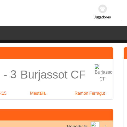
Jugadores
 - 3
Burjassot CF
5:15
Mestalla
Ramón Ferragut
Benedicto
1