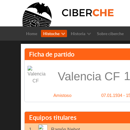
Home
Histoche
Historia
Sobre ciberche
Ficha de partido
1
Valencia CF
Amistoso
07.01.1934 - 1
Equipos titulares
1
Ramón Nebot