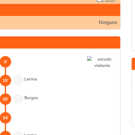
Ninguno
0'
Lerma
10'
Burgos
29'
34'
Lerma