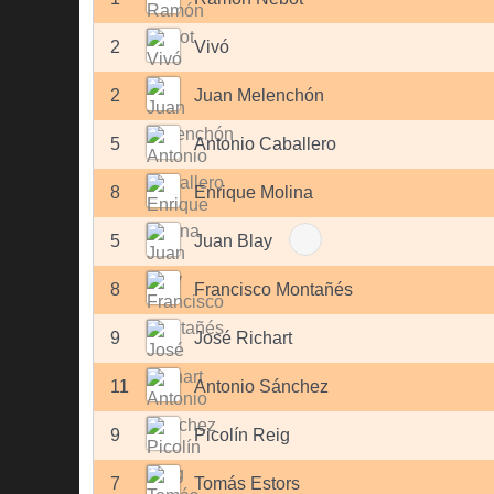
2
Vivó
2
Juan Melenchón
5
Antonio Caballero
8
Enrique Molina
5
Juan Blay
8
Francisco Montañés
9
José Richart
11
Antonio Sánchez
9
Picolín Reig
7
Tomás Estors