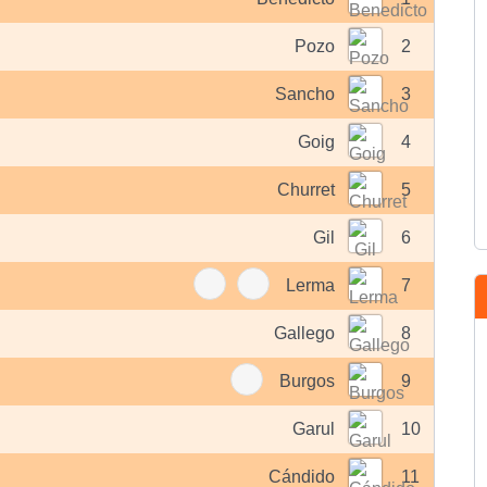
Pozo
2
Sancho
3
Goig
4
Churret
5
Gil
6
Lerma
7
Gallego
8
Burgos
9
Garul
10
Cándido
11