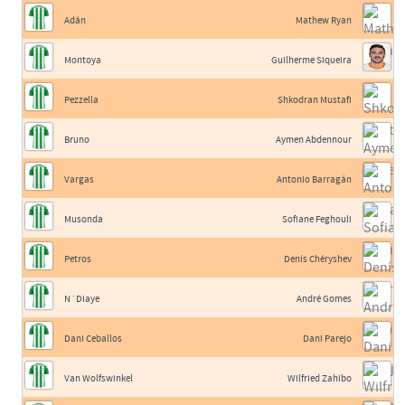
Adán
Mathew Ryan
Montoya
Guilherme Siqueira
Pezzella
Shkodran Mustafi
Bruno
Aymen Abdennour
Vargas
Antonio Barragán
Musonda
Sofiane Feghouli
Petros
Denís Chéryshev
N´Diaye
André Gomes
Dani Ceballos
Dani Parejo
Van Wolfswinkel
Wilfried Zahibo