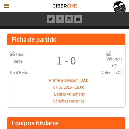
Ficha de partido
1 - 0
Real Betis
Valencia CF
Primera División (J23)
07.02.2016 - 16:00
Benito Villamarín
Sánchez Martínez
Equipos titulares