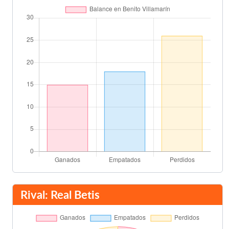
Rodrigo Moreno
60'
Sofiane Feghouli
José Luis Gayá
62'
Dani Ceballos
70'
Jorge Molina
73'
Van Wolfswinkel
Adán
74'
Portillo
75'
Dani Ceballos
Rival: Real Betis
Santi Mina
76'
Wilfried Zahibo