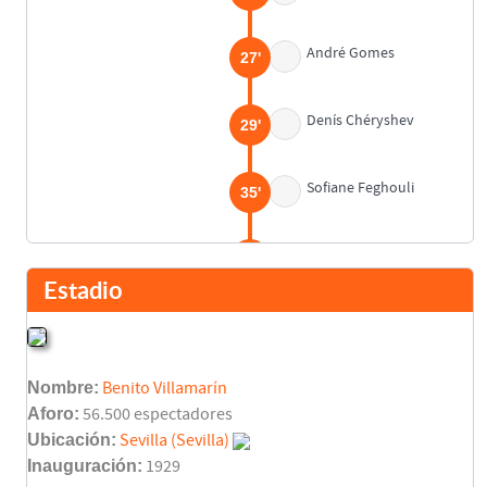
André Gomes
27'
Denís Chéryshev
29'
Sofiane Feghouli
35'
José Luis Gayá
44'
Guilherme Siqueira
Estadio
Descanso
45'
Nombre:
Benito Villamarín
Rubén Castro
49'
Aforo:
56.500 espectadores
Ubicación:
Sevilla (Sevilla)
Wilfried Zahibo
Inauguración:
1929
58'