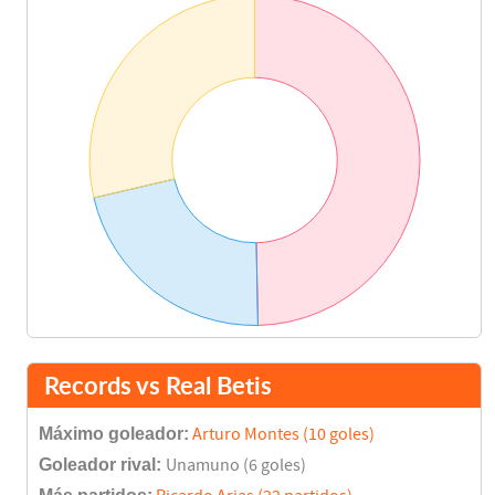
Montoya
77'
José Luis Gayá
85'
Digard
90'
Rubén Castro
Final del partido
91'
Records vs Real Betis
Máximo goleador:
Arturo Montes (10 goles)
Goleador rival:
Unamuno (6 goles)