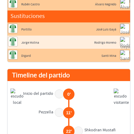
Rubén Castro
Álvaro Negredo
Sustituciones
Portillo
José Luis Gayá
Jorge Molina
Rodrigo Moreno
Digard
Santi Mina
Timeline del partido
Inicio del partido
0'
Pezzella
11'
Shkodran Mustafi
22'