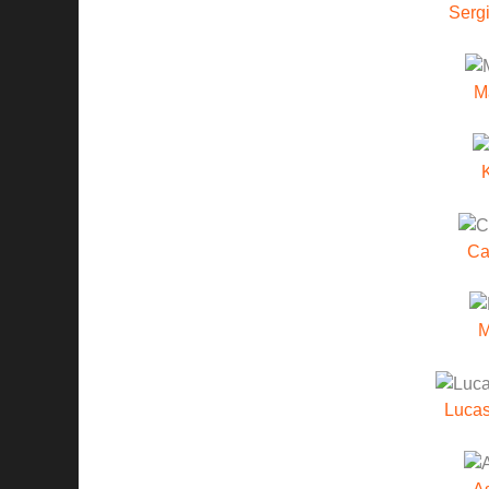
Serg
M
Ca
M
Luca