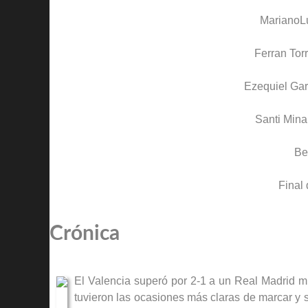
Mariano
L
Ferran Tor
Ezequiel Ga
Santi Mina
Be
Final 
Crónica
El Valencia superó por 2-1 a un Real Madrid mu
tuvieron las ocasiones más claras de marcar y se