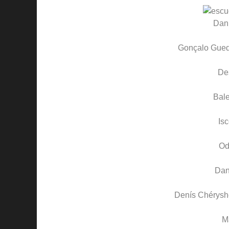
Dan
Gonçalo Gue
De
Bal
Is
Od
Dan
Denís Chérysh
M