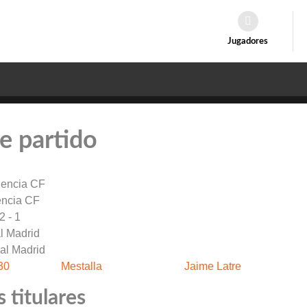
Jugadores
e partido
encia CF
2 - 1
l Madrid
30
Mestalla
Jaime Latre
 titulares