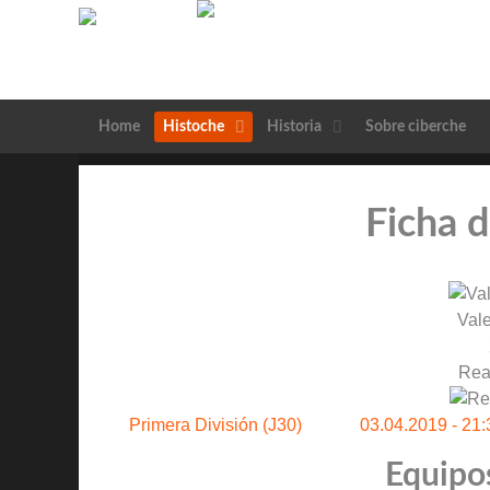
Home
Histoche
Historia
Sobre ciberche
Ficha d
Val
Rea
Primera División (J30)
03.04.2019 - 21:
Equipos