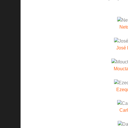
Net
José 
Moucta
Ezequ
Carl