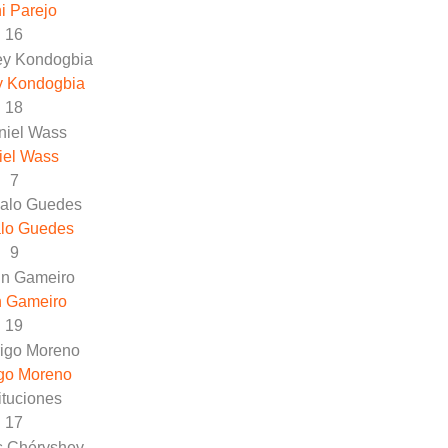
i Parejo
16
y Kondogbia
18
iel Wass
7
lo Guedes
9
n Gameiro
19
go Moreno
ituciones
17