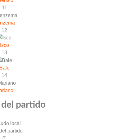
sensio
11
nzema
12
Isco
13
Bale
14
ariano
 del partido
 del partido
0'