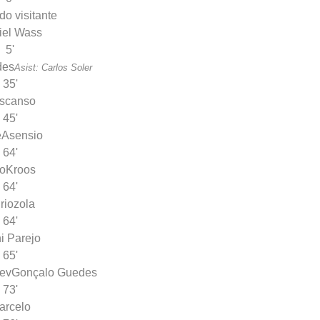
iel Wass
5'
des
Asist: Carlos Soler
35'
scanso
45'
e
Asensio
64'
co
Kroos
64'
riozola
64'
i Parejo
65'
ev
Gonçalo Guedes
73'
arcelo