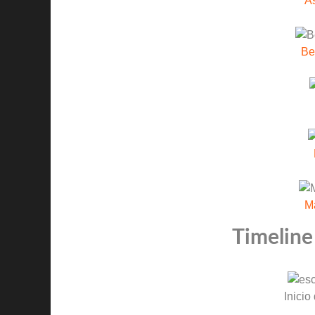
A
Be
M
Timeline
Inicio