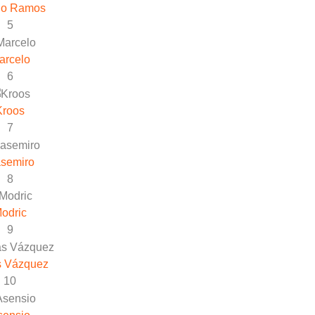
io Ramos
5
arcelo
6
Kroos
7
semiro
8
odric
9
s Vázquez
10