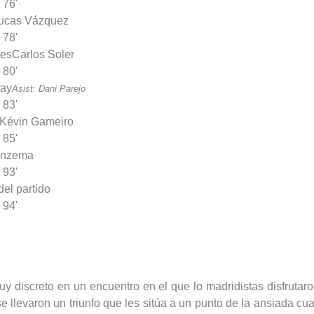
76'
ucas Vázquez
78'
res
Carlos Soler
80'
ray
Asist: Dani Parejo
83'
Kévin Gameiro
85'
nzema
93'
del partido
94'
y discreto en un encuentro en el que lo madridistas disfrutaro
 llevaron un triunfo que les sitúa a un punto de la ansiada cua