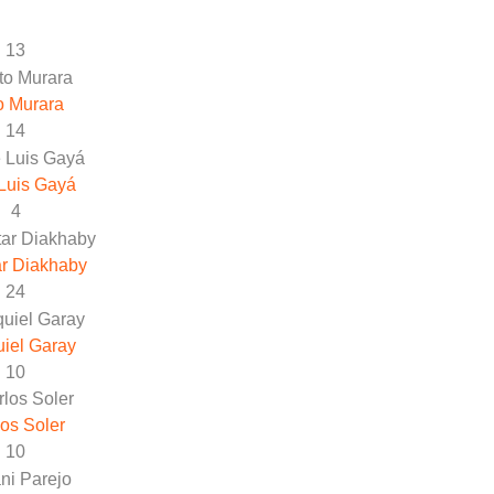
13
o Murara
14
Luis Gayá
4
r Diakhaby
24
iel Garay
10
os Soler
10