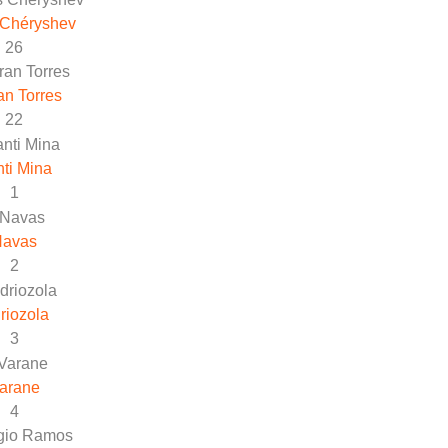
 Chéryshev
26
an Torres
22
ti Mina
1
Navas
2
riozola
3
arane
4