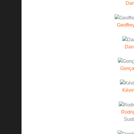
Dan
Geoffre
Dan
Gonça
Kévi
Rodri
Sust