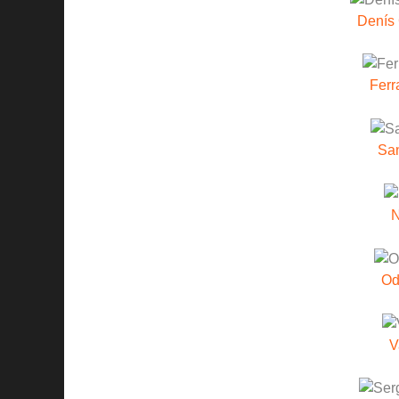
Denís
Ferr
San
Od
V