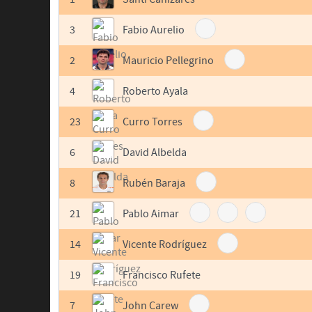
3
Fabio Aurelio
2
Mauricio Pellegrino
4
Roberto Ayala
23
Curro Torres
6
David Albelda
8
Rubén Baraja
21
Pablo Aimar
14
Vicente Rodríguez
19
Francisco Rufete
7
John Carew