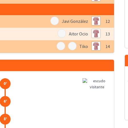
Javi González
12
Aitor Ocio
13
Tiko
14
0'
6'
8'