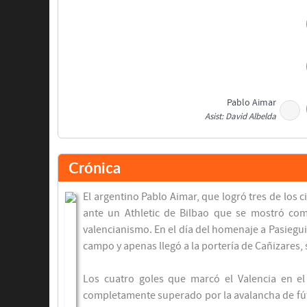
Pablo Aimar
Asist: David Albelda
Curro Torres
Crónica
El argentino Pablo Aimar, que logró tres de los ci
ante un Athletic de Bilbao que se mostró com
valencianismo. En el día del homenaje a Pasieguit
Pablo Aimar
campo y apenas llegó a la portería de Cañizares, 
Asist: Vicente Rodríguez
Los cuatro goles que marcó el Valencia en el
Descanso
completamente superado por la avalancha de fútbo