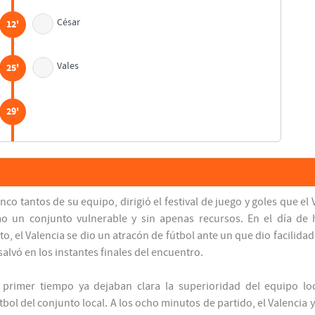
César
12'
Vales
25'
29'
34'
Javi González
37'
nco tantos de su equipo, dirigió el festival de juego y goles que el
Yeste
o un conjunto vulnerable y sin apenas recursos. En el día de 
o, el Valencia se dio un atracón de fútbol ante un que dio facilidad
43'
salvó en los instantes finales del encuentro.
 primer tiempo ya dejaban clara la superioridad del equipo loc
45'
l del conjunto local. A los ocho minutos de partido, el Valencia y