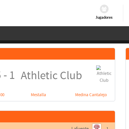
Jugadores
 - 1
Athletic Club
:00
Mestalla
Medina Cantalejo
Lafuente
1