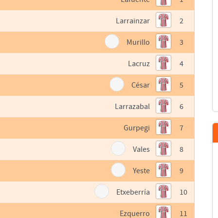
Larrainzar
2
Murillo
3
Lacruz
4
César
5
Larrazabal
6
Gurpegi
7
Vales
8
Yeste
9
Etxeberría
10
Ezquerro
11