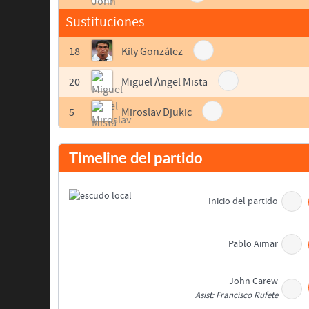
Sustituciones
18
Kily González
20
Miguel Ángel Mista
5
Miroslav Djukic
Timeline del partido
Inicio del partido
Pablo Aimar
John Carew
Asist: Francisco Rufete