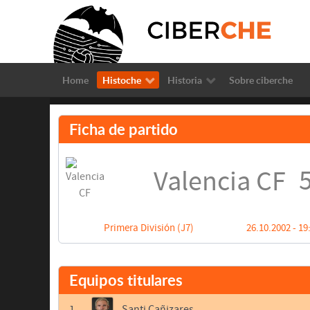
Home
Histoche
Historia
Sobre ciberche
Ficha de partido
5
Valencia CF
Primera División (J7)
26.10.2002 - 19
Equipos titulares
1
Santi Cañizares