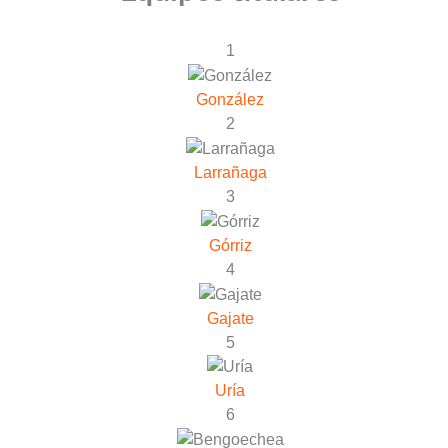
1
González
2
Larrañaga
3
Górriz
4
Gajate
5
Uría
6