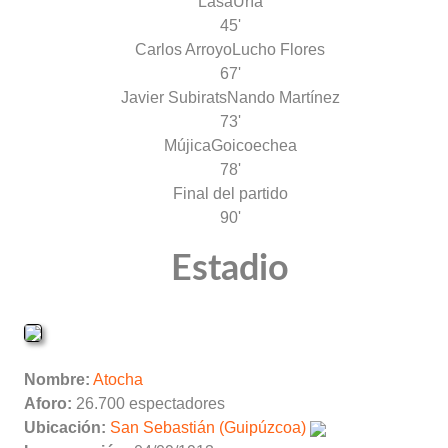
Lasa
Uría
45'
Carlos Arroyo
Lucho Flores
67'
Javier Subirats
Nando Martínez
73'
Mújica
Goicoechea
78'
Final del partido
90'
Estadio
Nombre:
Atocha
Aforo:
26.700 espectadores
Ubicación:
San Sebastián (Guipúzcoa)