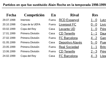
Partidos en que fue sustituido Alain Roche en la temporada 1998-1999
Fecha
Competición
En
Rival
Res
RCD Espanyol
1 - 0
Lutz
29.07.1998
Intertoto
Fuera
Liverpool FC
0 - 0
Livi
20.10.1998
Copa de la UEFA
Fuera
Levante UD
1 - 0
Pére
03.02.1999
Copa del Rey
Casa
CD Tenerife
1 - 1
Dau
17.01.1999
Primera División
Casa
FC Barcelona
4 - 2
Gar
27.02.1999
Primera División
Fuera
Deportivo Alavés
5 - 0
Puen
01.05.1999
Primera División
Casa
Real Sociedad
1 - 1
Brit
23.05.1999
Primera División
Fuera
CD Tenerife
2 - 3
Pére
13.06.1999
Primera División
Fuera
FC Barcelona
4 - 3
Lóp
24.02.1999
Copa del Rey
Casa