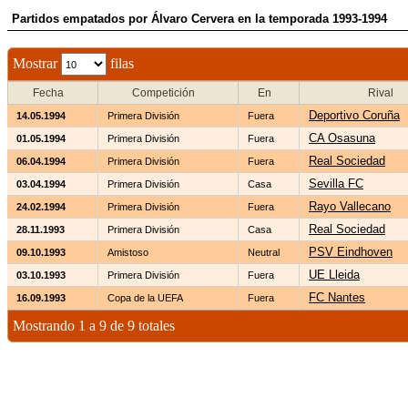
Partidos empatados por Álvaro Cervera en la temporada 1993-1994
Mostrar
filas
Fecha
Competición
En
Rival
Deportivo Coruña
14.05.1994
Primera División
Fuera
CA Osasuna
01.05.1994
Primera División
Fuera
Real Sociedad
06.04.1994
Primera División
Fuera
Sevilla FC
03.04.1994
Primera División
Casa
Rayo Vallecano
24.02.1994
Primera División
Fuera
Real Sociedad
28.11.1993
Primera División
Casa
PSV Eindhoven
09.10.1993
Amistoso
Neutral
UE Lleida
03.10.1993
Primera División
Fuera
FC Nantes
16.09.1993
Copa de la UEFA
Fuera
Mostrando 1 a 9 de 9 totales