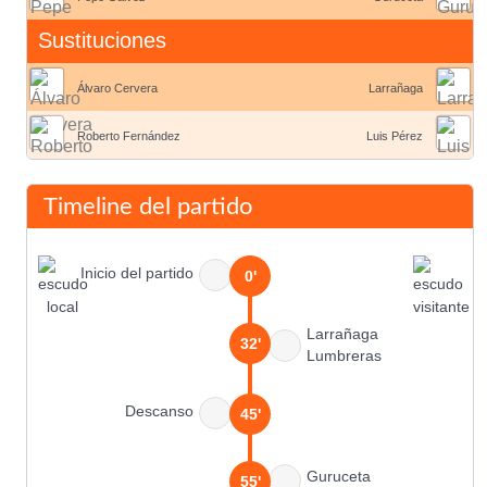
Sustituciones
Álvaro Cervera
Larrañaga
Roberto Fernández
Luis Pérez
Timeline del partido
Inicio del partido
0'
Larrañaga
32'
Lumbreras
Descanso
45'
Guruceta
55'