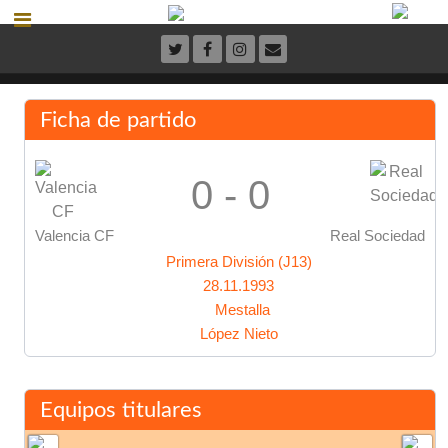
Ficha de partido
0 - 0
Valencia CF
Real Sociedad
Primera División (J13)
28.11.1993
Mestalla
López Nieto
Equipos titulares