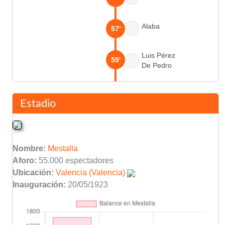
Alaba
57'
Luis Pérez
59'
De Pedro
Imaz
61'
Estadio
Álvaro Cervera
63'
Jose Manuel Tárraga
Nombre:
Mestalla
Lubo Penev
68'
Aforo:
55.000 espectadores
Ubicación:
Valencia (Valencia)
Roberto Fernández
Inauguración:
20/05/1923
70'
Tomás González
Fuentes
77'