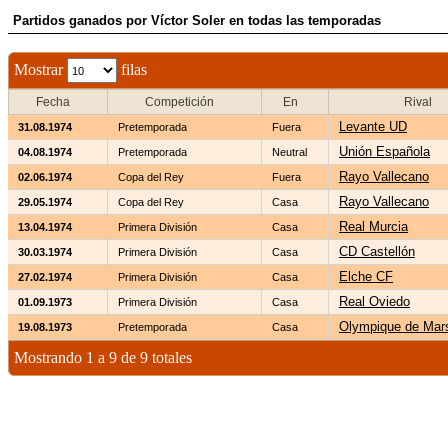
Partidos ganados por Víctor Soler en todas las temporadas
Mostrar
filas
Fecha
Competición
En
Rival
Levante UD
31.08.1974
Pretemporada
Fuera
Unión Española
04.08.1974
Pretemporada
Neutral
Rayo Vallecano
02.06.1974
Copa del Rey
Fuera
Rayo Vallecano
29.05.1974
Copa del Rey
Casa
Real Murcia
13.04.1974
Primera División
Casa
CD Castellón
30.03.1974
Primera División
Casa
Elche CF
27.02.1974
Primera División
Casa
Real Oviedo
01.09.1973
Primera División
Casa
Olympique de Mars
19.08.1973
Pretemporada
Casa
Mostrando 1 a 9 de 9 totales