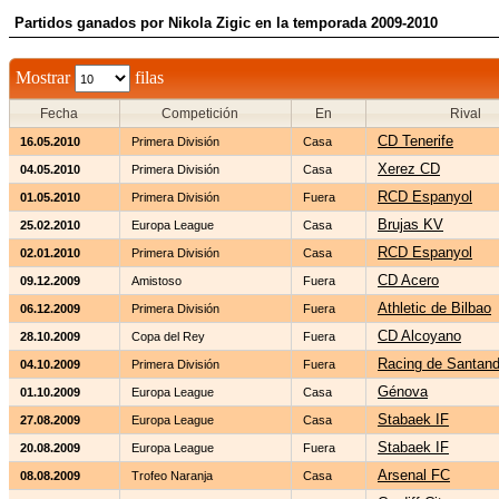
Partidos ganados por Nikola Zigic en la temporada 2009-2010
Mostrar
filas
Fecha
Competición
En
Rival
CD Tenerife
16.05.2010
Primera División
Casa
Xerez CD
04.05.2010
Primera División
Casa
RCD Espanyol
01.05.2010
Primera División
Fuera
Brujas KV
25.02.2010
Europa League
Casa
RCD Espanyol
02.01.2010
Primera División
Casa
CD Acero
09.12.2009
Amistoso
Fuera
Athletic de Bilbao
06.12.2009
Primera División
Fuera
CD Alcoyano
28.10.2009
Copa del Rey
Fuera
Racing de Santand
04.10.2009
Primera División
Fuera
Génova
01.10.2009
Europa League
Casa
Stabaek IF
27.08.2009
Europa League
Casa
Stabaek IF
20.08.2009
Europa League
Fuera
Arsenal FC
08.08.2009
Trofeo Naranja
Casa