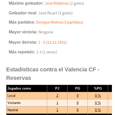
Máximo goleador:
José Ródenas
(2 goles)
Goleador rival:
José Ricart (2 goles)
Más partidos:
Enrique Molina (3 partidos)
Mayor victoria:
Ninguna
Mayor derrota:
1 - 3 (13.12.1931)
Más repetido:
1-3 (1 veces)
Estadísticas contra el Valencia CF -
Reservas
Jugados como
PJ
PG
%PG
Local
2
0
0 %
Visitante
1
0
0 %
Neutral
1
0
0 %