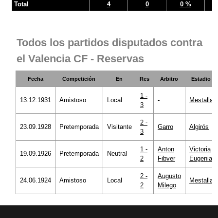
Total
4
0
0 %
Todos los partidos disputados contra
el Valencia CF - Reservas
Fecha
Competición
En
Res
Arbitro
Estadio
1 -
13.12.1931
Amistoso
Local
-
Mestalla
3
2 -
23.09.1928
Pretemporada
Visitante
Garro
Algirós
3
1 -
Anton
Victoria
19.09.1926
Pretemporada
Neutral
2
Fibver
Eugenia
2 -
Augusto
24.06.1924
Amistoso
Local
Mestalla
2
Milego