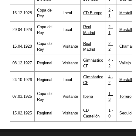
Copa del
2 -
16.12.1928
Local
CD Europa
Mestalla
Rey
1
Copa del
Real
2 -
29.04.1928
Local
Mestalla
Rey
Madrid
1
Copa del
Real
2 -
15.04.1928
Visitante
Chamartí
Rey
Madrid
2
Gimnástico
4 -
08.12.1927
Regional
Visitante
Vallejo
CF
2
Gimnástico
4 -
24.10.1926
Regional
Local
Mestalla
CF
2
Copa del
1 -
07.03.1926
Visitante
Iberia
Torrero
Rey
3
CD
1 -
15.02.1925
Regional
Visitante
Sequiol
Castellón
0