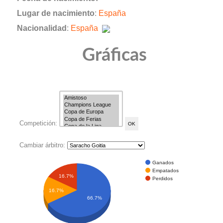
Lugar de nacimiento
:
España
Nacionalidad
:
España
Gráficas
Competición:
Cambiar árbitro:
Ganados
Empatados
16.7%
Perdidos
16.7%
66.7%