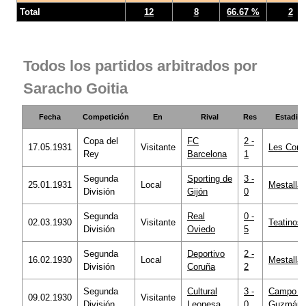
Total
12
8
66.67 %
2
Todos los partidos arbitrados por
Saracho Goitia
Fecha
Competición
En
Rival
Res
Estadio
Copa del
FC
2 -
17.05.1931
Visitante
Les Cort
Rey
Barcelona
1
Segunda
Sporting de
3 -
25.01.1931
Local
Mestalla
División
Gijón
0
Segunda
Real
0 -
02.03.1930
Visitante
Teatinos
División
Oviedo
5
Segunda
Deportivo
2 -
16.02.1930
Local
Mestalla
División
Coruña
2
Segunda
Cultural
3 -
Campo d
09.02.1930
Visitante
División
Leonesa
0
Guzmán