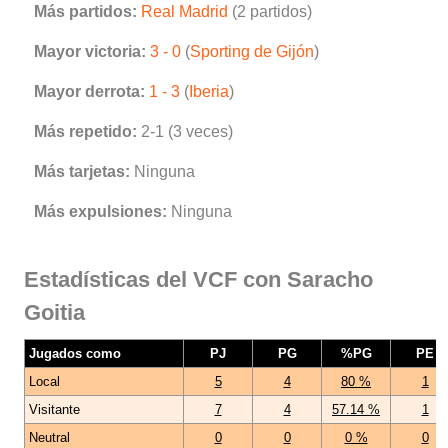
Más partidos:
Real Madrid
(2 partidos)
Mayor victoria:
3 - 0
(
Sporting de Gijón
)
Mayor derrota:
1 - 3
(
Iberia
)
Más repetido:
2-1 (3 veces)
Más tarjetas:
Ninguna
Más expulsiones:
Ninguna
Estadísticas del VCF con Saracho
Goitia
Jugados como
PJ
PG
%PG
PE
Local
5
4
80 %
1
Visitante
7
4
57.14 %
1
Neutral
0
0
0 %
0