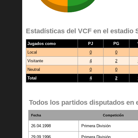
Estadísticas del VCF en el estadio
Jugados como
PJ
PG
Local
0
0
Visitante
4
2
Neutral
0
0
Total
4
2
Todos los partidos disputados en 
Fecha
Competición
26.04.1998
Primera División
29.09.1996
Primera División