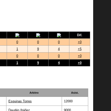
Dif.
0
0
0
+0
1
9
4
+5
0
0
0
+0
1
9
4
+0
Arbitro
Asist.
Esquinas Torres
12000
Daudén Ibáñez
9000