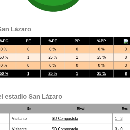
 San Lázaro
%PG
PE
%PE
PP
%PP
0 %
0
0 %
0
0 %
0
50 %
1
25 %
1
25 %
8
0 %
0
0 %
0
0 %
0
50 %
1
25 %
1
25 %
8
el estadio San Lázaro
En
Rival
Res
Visitante
SD Compostela
1 - 3
Visitante
SD Compostela
3 - 0