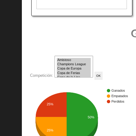
G
Competición:
Ganados
Empatados
Perdidos
25%
50%
25%