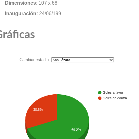
Dimensiones
: 107 x 68
Inauguración:
24/06/199
ráficas
Cambiar estadio:
Goles a favor
Goles en contra
30.8%
69.2%