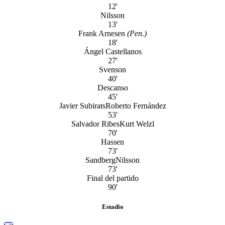
12'
Nilsson
13'
Frank Arnesen
(Pen.)
18'
Ángel Castellanos
27'
Svenson
40'
Descanso
45'
Javier Subirats
Roberto Fernández
53'
Salvador Ribes
Kurt Welzl
70'
Hassen
73'
Sandberg
Nilsson
73'
Final del partido
90'
Estadio