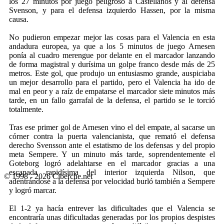
los 27 minutos por juego peligroso a Castellanos y al defensa
Svenson, y para el defensa izquierdo Hassen, por la misma
causa.
No pudieron empezar mejor las cosas para el Valencia en esta
andadura europea, ya que a los 5 minutos de juego Arnesen
ponía al cuadro merengue por delante en el marcador lanzando
de forma magistral y durísima un golpe franco desde más de 25
metros. Este gol, que produjo un entusiasmo grande, auspiciaba
un mejor desarrollo para el partido, pero el Valencia ha ido de
mal en peor y a raíz de empatarse el marcador siete minutos más
tarde, en un fallo garrafal de la defensa, el partido se le torció
totalmente.
Tras ese primer gol de Arnesen vino el del empate, al sacarse un
córner contra la puerta valencianista, que remató el defensa
derecho Svensson ante el estatismo de los defensas y del propio
meta Sempere. Y un minuto más tarde, soprendentemente el
Goteborg logró adelahtarse en el marcador gracias a una
escapada rapidísima del interior izquierda Nilson, que
© 1998 - 2026 Ciberche.net
adentrándosé a la defensa por velocidad burló también a Sempere
y logró marcar.
El 1-2 ya hacía entrever las dificultades que el Valencia se
encontraría unas dificultadas generadas por los propios despistes