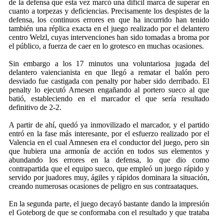
de la defensa que esta vez marcó una difícil marca de superar en
cuanto a torpezas y deficiencias. Precisamente los despistes de la
defensa, los continuos errores en que ha incurrido han tenido
también una réplica exacta en el juego realizado por el delantero
centro Welzl, cuyas intervenciones han sido tomadas a broma por
el público, a fuerza de caer en lo grotesco en muchas ocasiones.
Sin embargo a los 17 minutos una voluntariosa jugada del
delantero vaiencianista en que llegó a rematar el balón pero
desviado fue castigada con penalty por haber sido derribado. El
penalty lo ejecutó Arnesen engañando al portero sueco al que
batió, estableciendo en el marcador el que sería resultado
definitivo de 2-2.
A partir de ahí, quedó ya inmovilizado el marcador, y el partido
entró en la fase más interesante, por el esfuerzo realizado por el
Valencia en el cual Amnesen era el conductor del juego, pero sin
que hubiera una armonía de acción en todos sus elementos y
abundando los errores en la defensa, lo que dio como
contrapartida que el equipo sueco, que empleó un juego rápido y
servido por juadores muy, ágiles y rápidos dominara la situación,
creando numerosas ocasiones de peligro en sus contraataques.
En la segunda parte, el juego decayó bastante dando la impresión
el Goteborg de que se conformaba con el resultado y que trataba