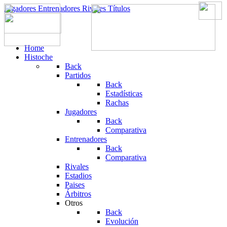
Jugadores
Entrenadores
Rivales
Títulos
Home
Histoche
Back
Partidos
Back
Estadísticas
Rachas
Jugadores
Back
Comparativa
Entrenadores
Back
Comparativa
Rivales
Estadios
Paises
Árbitros
Otros
Back
Evolución