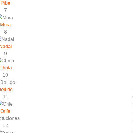
Pibe
7
Mora
8
Nadal
9
Chota
10
Bellido
11
Orife
ituciones
12