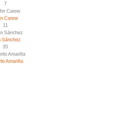
7
hn Carew
11
n Sánchez
35
to Amarilla