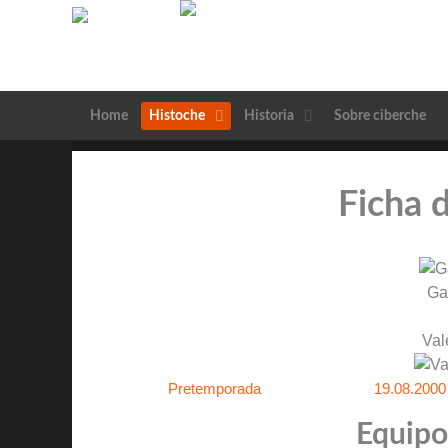
Home
Histoche
Historia
Sobre ciberche
Ficha 
Ga
Val
Pretemporada
19.08.2000
Equipos