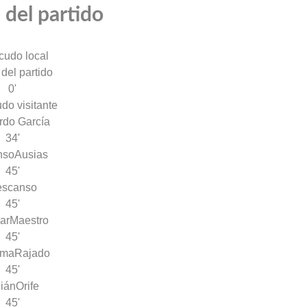
 del partido
 del partido
0'
rdo García
34'
nso
Ausias
45'
escanso
45'
ar
Maestro
45'
nma
Rajado
45'
lián
Orife
45'