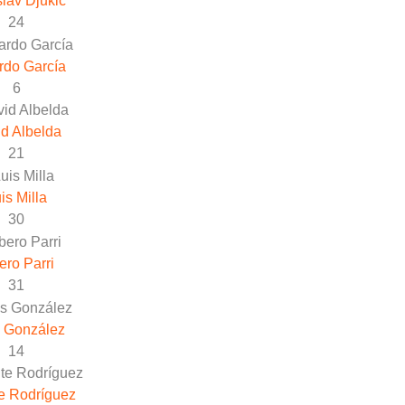
slav Djukic
24
rdo García
6
d Albelda
21
is Milla
30
ero Parri
31
s González
14
e Rodríguez