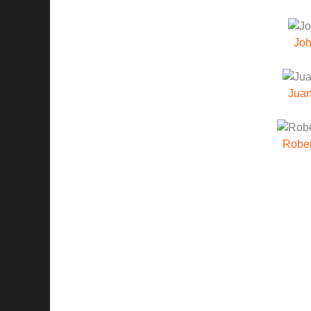
Jo
Jua
Rober