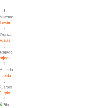
1
aestro
2
Ausias
3
Rajado
4
lbelda
5
Carpio
6