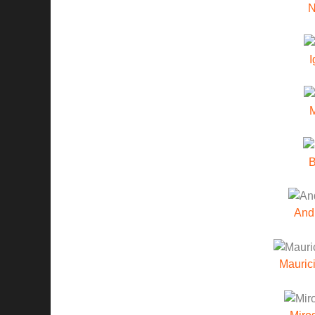
N
I
B
And
Mauric