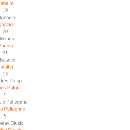
abeiro
19
gnacio
20
Manolo
21
ataller
13
rés Palop
2
io Pellegrino
5