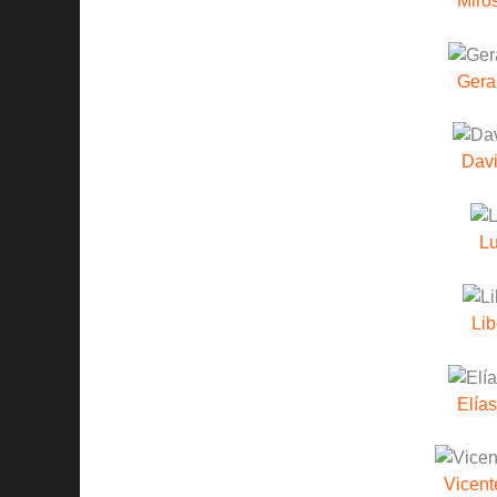
Miro
Gera
Davi
Lu
Lib
Elía
Vicent