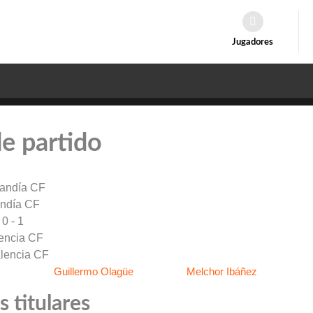
Jugadores
de partido
ndía CF
0 - 1
encia CF
Guillermo Olagüe
Melchor Ibáñez
 titulares