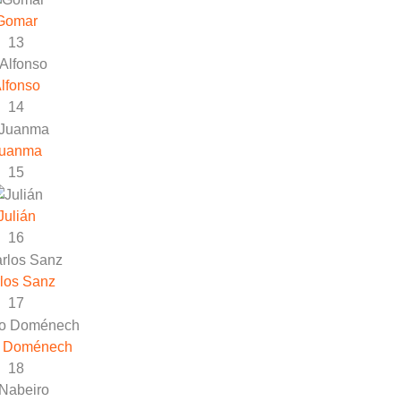
Gomar
13
lfonso
14
uanma
15
Julián
16
los Sanz
17
o Doménech
18