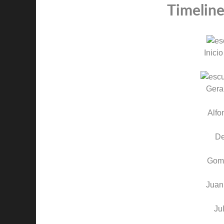
Timeline
Inicio
Gera
Alfo
D
Gom
Jua
Ju