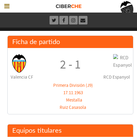
Ficha de partido
2 - 1
Valencia CF
RCD Espanyol
Primera División (J9)
17.11.1963
Mestalla
Ruiz Casasola
Equipos titulares