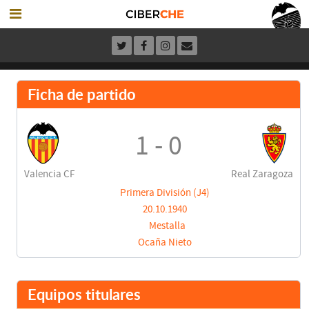
Ficha de partido
1 - 0
Valencia CF
Real Zaragoza
Primera División (J4)
20.10.1940
Mestalla
Ocaña Nieto
Equipos titulares