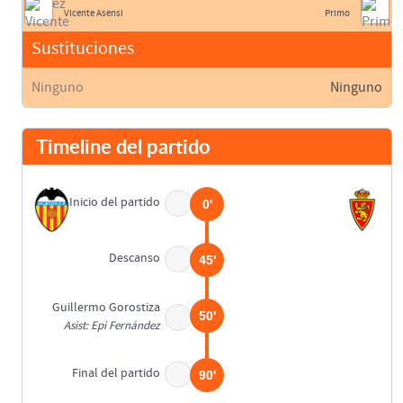
Vicente Asensi
Primo
Sustituciones
Ninguno
Ninguno
Timeline del partido
Inicio del partido
0'
Descanso
45'
Guillermo Gorostiza
50'
Asist: Epi Fernández
Final del partido
90'