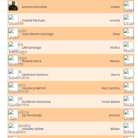
Antonio González
Valero
Vicente Pechuán
Uriarte
Juan Ramón Santiago
Deva
Lelé Santiago
Muñoz
Vicente Sierra
Ramos
Severiano Goiburu
Ibarra
Inocencio Bertolí
Ruiz Cambra
Guillermo Gorostiza
Víctor Bueno
Epi Fernández
Ontoria
Amadeo Ibáñez
Bilbao