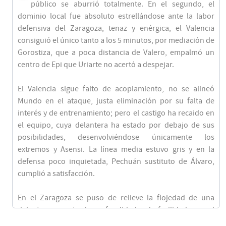
público se aburrió totalmente. En el segundo, el
dominio local fue absoluto estrellándose ante la labor
defensiva del Zaragoza, tenaz y enérgica, el Valencia
consiguió el único tanto a los 5 minutos, por mediación de
Gorostiza, que a poca distancia de Valero, empalmó un
centro de Epi que Uriarte no acertó a despejar.
El Valencia sigue falto de acoplamiento, no se alineó
Mundo en el ataque, justa eliminación por su falta de
interés y de entrenamiento; pero el castigo ha recaido en
el equipo, cuya delantera ha estado por debajo de sus
posibilidades, desenvolviéndose únicamente los
extremos y Asensi. La línea media estuvo gris y en la
defensa poco inquietada, Pechuán sustituto de Álvaro,
cumplió a satisfacción.
En el Zaragoza se puso de relieve la flojedad de una
delantera carente de profundidad y de facilidad para el
remate. Con otro ataque, el equipo visitante hubiese