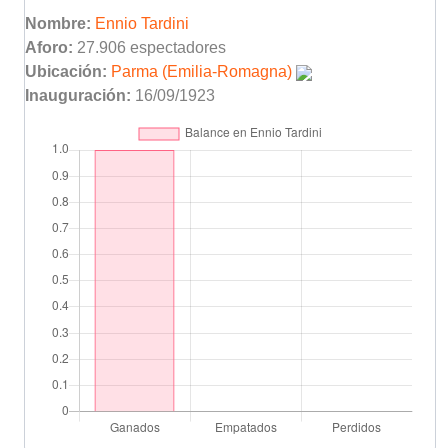
Nombre:
Ennio Tardini
Di Vaio
46'
Aforo:
27.906 espectadores
Amoroso
Ubicación:
Parma (Emilia-Romagna)
Inauguración:
16/09/1923
Mboma
46'
Milosevic
Montano
46'
Maini
Mboma
(Pen.)
47'
Ximo Enguix
65'
Luis Milla
Falsini
73'
Fuser
Miguel Albiol
75'
Vicente Rodríguez