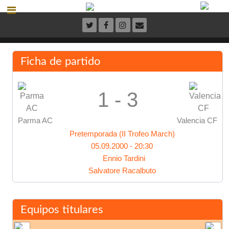
Ficha de partido
1 - 3
Parma AC
Valencia CF
Pretemporada (II Trofeo March)
05.09.2000 - 20:30
Ennio Tardini
Salvatore Racalbuto
Equipos titulares