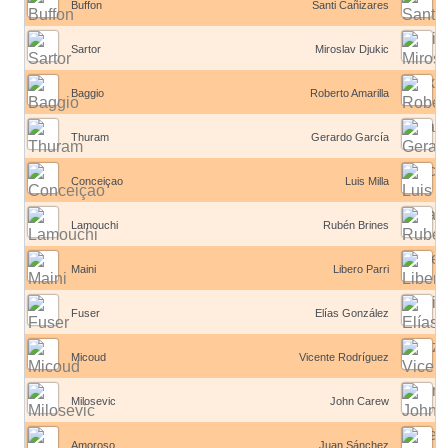
Buffon
Santi Cañizares
Sartor
Miroslav Djukic
Baggio
Roberto Amarilla
Thuram
Gerardo García
Conceiçao
Luis Milla
Lamouchi
Rubén Brines
Maini
Libero Parri
Fuser
Elías González
Micoud
Vicente Rodríguez
Milosevic
John Carew
Amoroso
Juan Sánchez