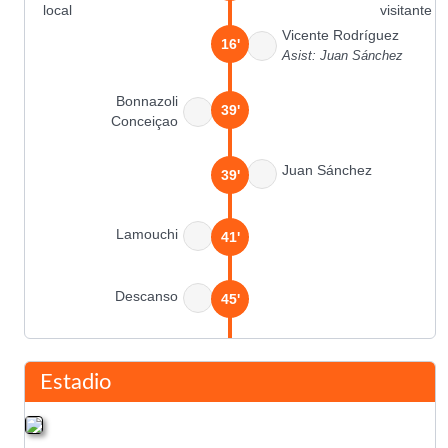
Vicente Rodríguez
16'
Asist: Juan Sánchez
Bonnazoli
39'
Conceiçao
Juan Sánchez
39'
Lamouchi
41'
Descanso
45'
John Carew
45'
Asist: Libero Parri
Estadio
Bolano
46'
Micoud