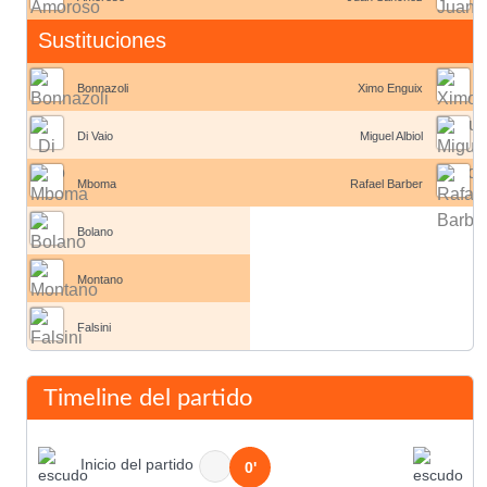
Sustituciones
Bonnazoli
Ximo Enguix
Di Vaio
Miguel Albiol
Mboma
Rafael Barber
Bolano
Montano
Falsini
Timeline del partido
Inicio del partido
0'