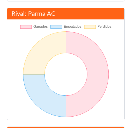
Rafael Barber
Rival: Parma AC
89'
Juan Sánchez
Final del partido
90'