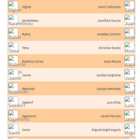
Illgner
Santi Cañizares
Karembeau
Juanfran García
Rubio
Amedeo Carboni
Tena
Miroslav Djukic
Roberto Carlos
Alain Roche
Jaime
Jocelyn Angloma
Redondo
Gaizka Mendieta
Seedorf
Luis Milla
Ogjenovic
Javier Farinós
Savio
Miguel Ángel Angulo