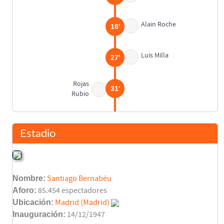
Alain Roche
16'
Luis Milla
27'
Rojas
31'
Rubio
Rubio
36'
Estadio
Descanso
45'
Nombre:
Santiago Bernabéu
Gabriel Popescu
45'
Luis Milla
Aforo:
85.454 espectadores
Ubicación:
Madrid (Madrid)
Mijatovic
Inauguración:
14/12/1947
45'
Morientes