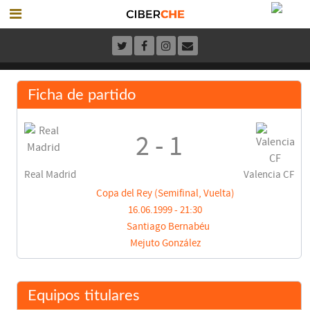
Ficha de partido
2 - 1
Real Madrid
Valencia CF
Copa del Rey (Semifinal, Vuelta)
16.06.1999 - 21:30
Santiago Bernabéu
Mejuto González
Equipos titulares