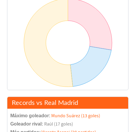
Rojas
88'
Final del partido
90'
Records vs Real Madrid
Máximo goleador:
Mundo Suárez (13 goles)
Goleador rival:
Raúl (17 goles)