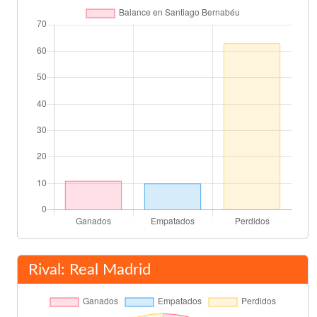
Juanfran García
53'
Guti
56'
Ogjenovic
Mijatovic
(Pen.)
63'
Miguel Ángel Soria
65'
Amedeo Carboni
Jaime
68'
Claudio López
80'
Adrian Ilie
Rival: Real Madrid
Claudio López
85'
Asist: Santi Cañizares