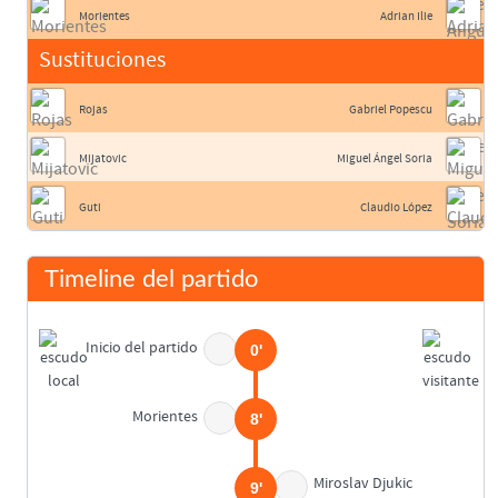
Morientes
Adrian Ilie
Sustituciones
Rojas
Gabriel Popescu
Mijatovic
Miguel Ángel Soria
Guti
Claudio López
Timeline del partido
Inicio del partido
0'
Morientes
8'
Miroslav Djukic
9'