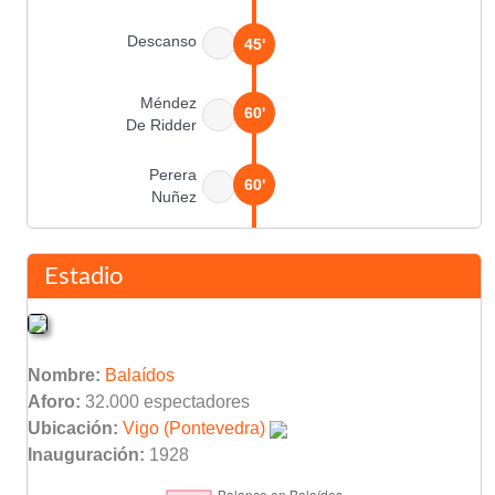
Descanso
45'
Méndez
60'
De Ridder
Perera
60'
Nuñez
Emiliano Moretti
68'
Estadio
Contreras
72'
Nombre:
Balaídos
Santi Cañizares
81'
Aforo:
32.000 espectadores
Ubicación:
Vigo (Pontevedra)
Miguel Ángel Mista
Inauguración:
1928
84'
Pablo Aimar