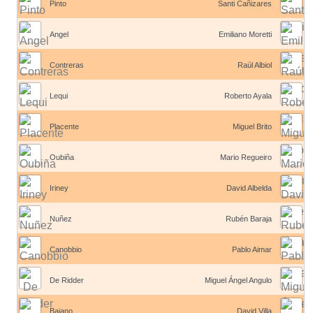
Pinto
Santi Cañizares
Angel
Emiliano Moretti
Contreras
Raúl Albiol
Lequi
Roberto Ayala
Placente
Miguel Brito
Oubiña
Mario Regueiro
Iriney
David Albelda
Nuñez
Rubén Baraja
Canobbio
Pablo Aimar
De Ridder
Miguel Ángel Angulo
Baiano
David Villa