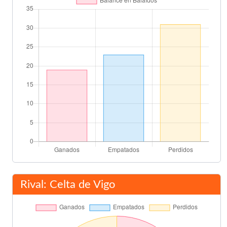
Carlos Marchena
89'
Rubén Baraja
Hugo Viana
89'
David Villa
Final del partido
90'
Rival: Celta de Vigo