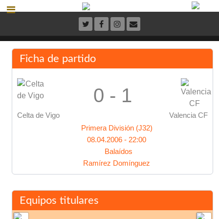
Ficha de partido
0 - 1
Celta de Vigo
Valencia CF
Primera División (J32)
08.04.2006 - 22:00
Balaídos
Ramírez Domínguez
Equipos titulares