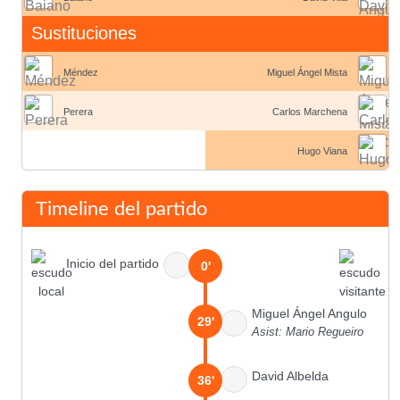
Sustituciones
Méndez
Miguel Ángel Mista
Perera
Carlos Marchena
Hugo Viana
Timeline del partido
Inicio del partido
0'
Miguel Ángel Angulo
29'
Asist: Mario Regueiro
David Albelda
36'