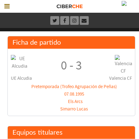
Ficha de partido
0 - 3
UE Alcudia
Valencia CF
Pretemporada (Trofeo Agrupación de Peñas)
07.08.1995
Els Arcs
Simarro Lucas
Equipos titulares