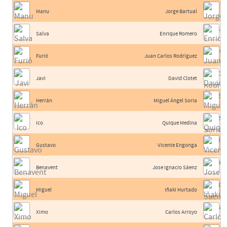
Manu
Jorge Bartual
Salva
Enrique Romero
Furió
Juan Carlos Rodríguez
Javi
David Clotet
Herrán
Miguel Ángel Soria
Ico
Quique Medina
Gustavo
Vicente Engonga
Benavent
Jose Ignacio Sáenz
Miguel
Iñaki Hurtado
Ximo
Carlos Arroyo