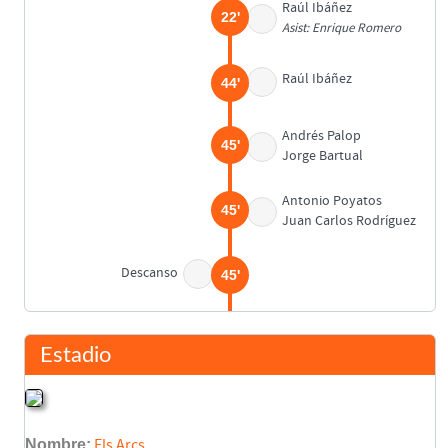
Raúl Ibáñez
22'
Asist: Enrique Romero
Raúl Ibáñez
44'
Andrés Palop
45'
Jorge Bartual
Antonio Poyatos
45'
Juan Carlos Rodríguez
Descanso
45'
Gascón
45'
Gustavo
Estadio
Jorge Otero
45'
Quique Medina
Nombre:
Els Arcs