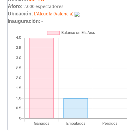
Juanma
45'
Aforo:
2.000 espectadores
Manu
Ubicación:
L'Alcudia (Valencia)
Inauguración:
-
Moya
45'
Miguel
Pepe Gálvez
45'
Iñaki Hurtado
Víctor
45'
Benavent
Óscar
45'
Alonso
Pepe Gálvez
61'
Final del partido
90'