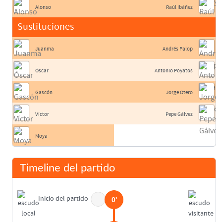
Alonso
Raúl Ibáñez
Sustituciones
Juanma
Andrés Palop
Óscar
Antonio Poyatos
Gascón
Jorge Otero
Víctor
Pepe Gálvez
Moya
Timeline del partido
Inicio del partido
0'