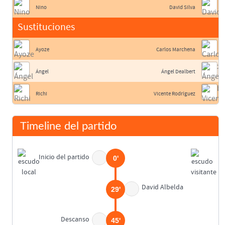
Nino
David Silva
Sustituciones
Ayoze
Carlos Marchena
Ángel
Ángel Dealbert
Richi
Vicente Rodríguez
Timeline del partido
Inicio del partido
0'
David Albelda
29'
Descanso
45'