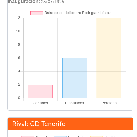
Román
Inauguración:
25/07/1925
Final del partido
90'
Rival: CD Tenerife