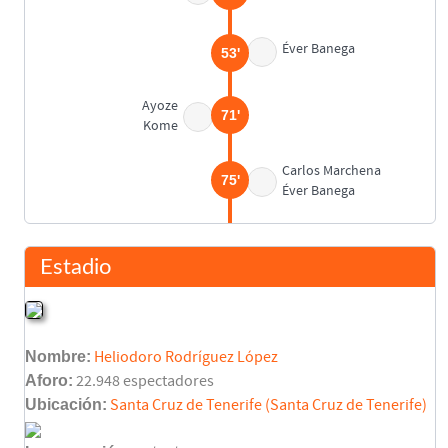
Éver Banega
53'
Ayoze
71'
Kome
Carlos Marchena
75'
Éver Banega
Ángel Dealbert
77'
Miguel Brito
Estadio
Ángel
80'
Juanlu
Nombre:
Heliodoro Rodríguez López
Vicente Rodríguez
86'
Aforo:
22.948 espectadores
Juan Mata
Ubicación:
Santa Cruz de Tenerife (Santa Cruz de Tenerife)
Richi
87'