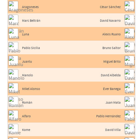
Aragoneses
César Sánchez
Marc Beltrán
David Navarro
Luna
Alexis Ruano
Pablo Sicilia
Bruno Saltor
Juanlu
Miguel Brito
Manolo
David Albelda
Mikel Alonso
Éver Banega
Román
Juan Mata
Alfaro
Pablo Hernández
Kome
David Villa