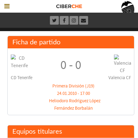
Ficha de partido
0 - 0
CD Tenerife
Valencia CF
Primera División (J19)
24.01.2010 - 17:00
Heliodoro Rodríguez López
Fernández Borbalán
Equipos titulares