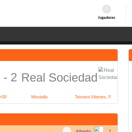
Jugadores
 - 2
Real Sociedad
9:00
Mestalla
Teixeira Vitienes, F.
Alberto
1