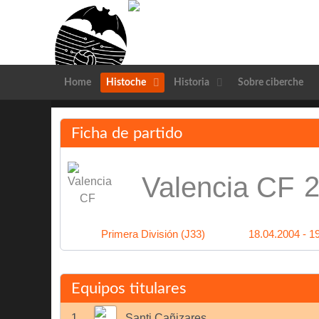
Home
Histoche
Historia
Sobre ciberche
Ficha de partido
2
Valencia CF
Primera División (J33)
18.04.2004 - 1
Equipos titulares
1
Santi Cañizares