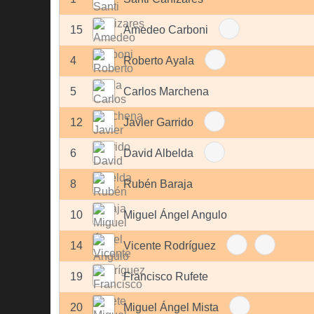
15
Amedeo Carboni
4
Roberto Ayala
5
Carlos Marchena
12
Javier Garrido
6
David Albelda
8
Rubén Baraja
10
Miguel Ángel Angulo
14
Vicente Rodríguez
19
Francisco Rufete
20
Miguel Ángel Mista