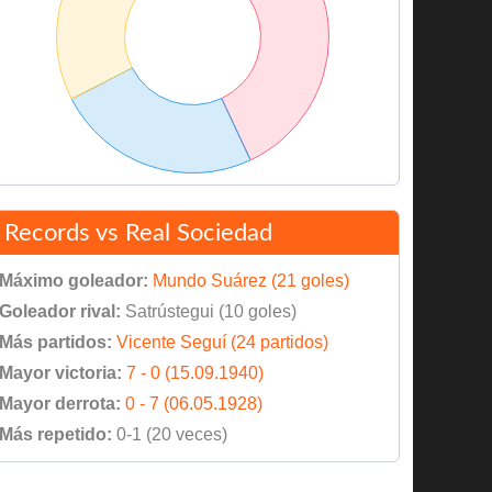
Records vs Real Sociedad
Máximo goleador:
Mundo Suárez (21 goles)
Goleador rival:
Satrústegui (10 goles)
Más partidos:
Vicente Seguí (24 partidos)
Mayor victoria:
7 - 0 (15.09.1940)
Mayor derrota:
0 - 7 (06.05.1928)
Más repetido:
0-1 (20 veces)