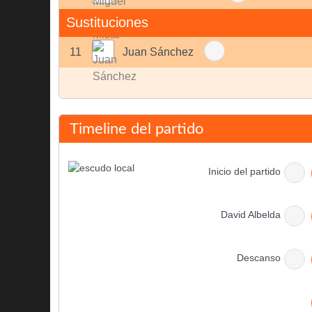
Sustituciones
11
Juan Sánchez
Timeline del partido
Inicio del partido
David Albelda
Descanso