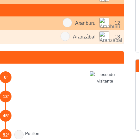
Aranburu
12
Aranzábal
13
0'
13'
45'
Potillon
52'