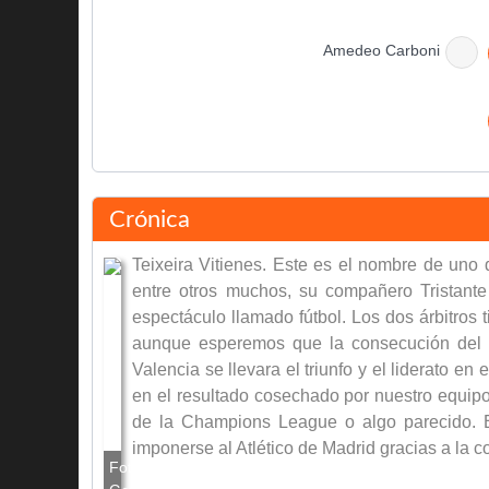
Amedeo Carboni
Juan Sánchez
Javier Garrido
Crónica
Teixeira Vitienes. Este es el nombre de uno 
entre otros muchos, su compañero Tristant
espectáculo llamado fútbol. Los dos árbitros
Roberto Ayala
aunque esperemos que la consecución del tít
Valencia se llevara el triunfo y el liderato e
Vicente Rodríguez
en el resultado cosechado por nuestro equipo 
Asist: Miguel Ángel Angulo
de la Champions League o algo parecido. E
imponerse al Atlético de Madrid gracias a la c
Vicente Rodríguez