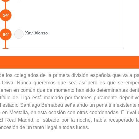
54'
Xavi Alonso
64'
67'
Karpin
(Pen.)
68'
de los colegiados de la primera división española que va a pa
e Oliva. Nunca queremos que sea así pero es que se empeña
 tienen en común que de momento han sido determinantes dentro
68'
ulo de Liga está marcado por factores puramente deportivos.
n el estadio Santiago Bernabeu señalando un penalti inexistente
en Mestalla, en esta ocasión con otras coordenadas. El rival e
71'
l Real Madrid, el sábado por la noche, había recuperado l
oncesión de un tanto ilegal a todas luces.
73'