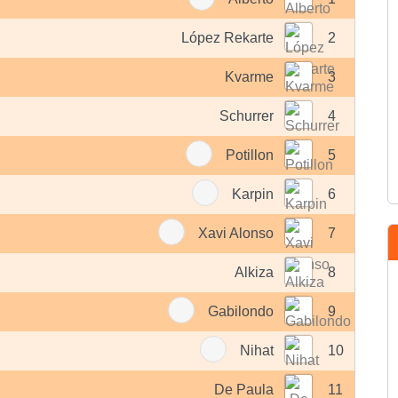
López Rekarte
2
Kvarme
3
Schurrer
4
Potillon
5
Karpin
6
Xavi Alonso
7
Alkiza
8
Gabilondo
9
Nihat
10
De Paula
11