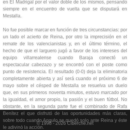
en El Madrigal por el valor doble de los mismos, pensando
siempre en el encuentro de vuelta que se disputará en
Mestalla.
No fue posible marcar en función de tres circunstancias: por
un lado el acierto de Reina, por otro la imprecisión en el
remate de los valencianistas y, en el último término, el
hecho de que el larguero jugó a favor de los intereses del
equipo villarrealense cuando Baraja conectó un
espectacular cabezazo y se encontró con el poste como
punto de resistencia. El resultado (0-0) deja la eliminatoria
completamente abierta y así será cuando el próximo 6 de
mayo sobre el césped de Mestalla se resuelva un duelo
que, en sus primeros noventa minutos, estuvo marcado por
la igualdad, el amor propio, la pasión y el buen fútbol. No
obstante, en la segunda parte fue el combinado de Rafa
Benítez el que disfrutó de las oportunidades más claras,
sobre todo cuando Angulo se quedó solo ante Reina y éste
© 1998 - 2026 Ciberche.net
le adivinó la acción.