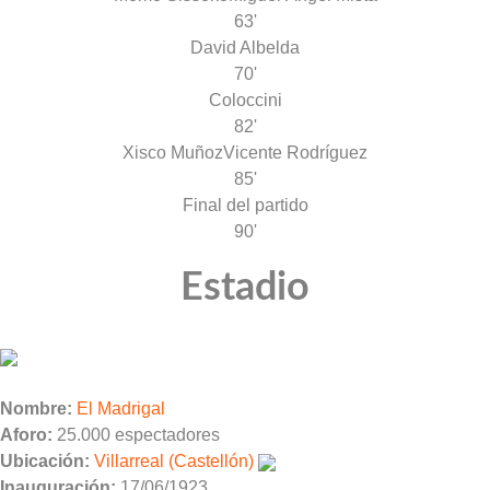
63'
David Albelda
70'
Coloccini
82'
Xisco Muñoz
Vicente Rodríguez
85'
Final del partido
90'
Estadio
Nombre:
El Madrigal
Aforo:
25.000 espectadores
Ubicación:
Villarreal (Castellón)
Inauguración:
17/06/1923