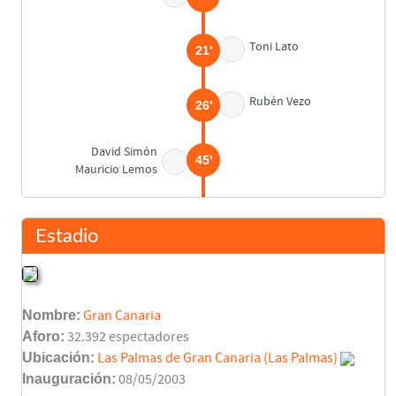
Toni Lato
21'
Rubén Vezo
26'
David Simón
45'
Mauricio Lemos
Descanso
45'
Estadio
Gabriel Paulista
52'
Nombre:
Gran Canaria
Gabriel Paulista
52'
Aforo:
32.392 espectadores
Ubicación:
Las Palmas de Gran Canaria (Las Palmas)
Inauguración:
08/05/2003
Calleri
(Pen.)
53'