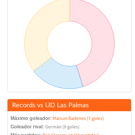
Halilovic
76'
Halilovic
76'
Jairo
Javi Castellano
80'
Peñalba
Rubén Vezo
87'
Francis Coquelin
93'
Records vs UD Las Palmas
Final del partido
94'
Máximo goleador:
Manuel Badenes (7 goles)
Goleador rival:
Germán (8 goles)