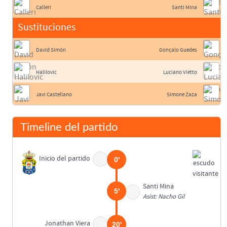
Calleri
Santi Mina
Sustituciones
David Simón
Gonçalo Guedes
Halilovic
Luciano Vietto
Javi Castellano
Simone Zaza
Timeline del partido
Inicio del partido
0'
Santi Mina
5'
Asist: Nacho Gil
Jonathan Viera
20'