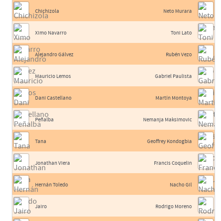
Chichizola
Neto Murara
Ximo Navarro
Toni Lato
Alejandro Gálvez
Rubén Vezo
Mauricio Lemos
Gabriel Paulista
Dani Castellano
Martín Montoya
Peñalba
Nemanja Maksimovic
Tana
Geoffrey Kondogbia
Jonathan Viera
Francis Coquelin
Hernán Toledo
Nacho Gil
Jairo
Rodrigo Moreno