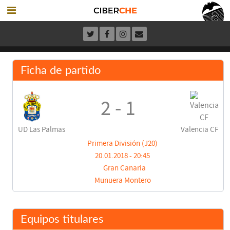
Ficha de partido
2 - 1
UD Las Palmas
Valencia CF
Primera División (J20)
20.01.2018 - 20:45
Gran Canaria
Munuera Montero
Equipos titulares