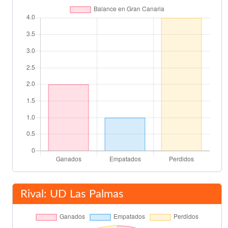
Gonçalo Guedes
57'
Nacho Gil
Martín Montoya
62'
Luciano Vietto
68'
Rodrigo Moreno
Simone Zaza
70'
Neto Murara
72'
Jairo
73'
Rival: UD Las Palmas
Simone Zaza
74'
Santi Mina