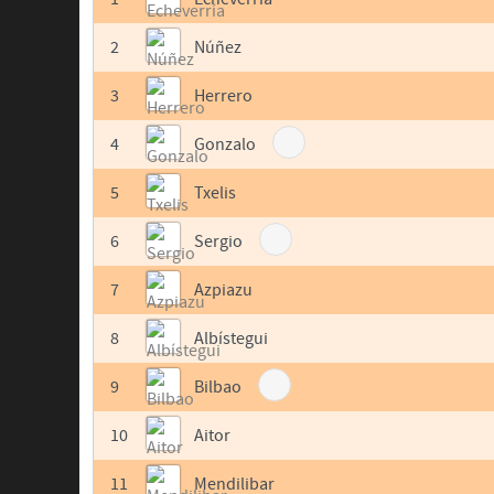
2
Núñez
3
Herrero
4
Gonzalo
5
Txelis
6
Sergio
7
Azpiazu
8
Albístegui
9
Bilbao
10
Aitor
11
Mendilibar