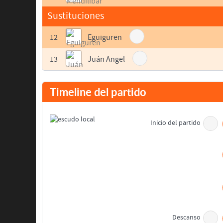
Sustituciones
12
Eguiguren
13
Juán Angel
Timeline del partido
Inicio del partido
Descanso