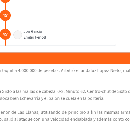
45'
Jon García
45'
Emilio Fenoll
Voro González
58'
Paco Muñoz Pérez
taquilla 4.000.000 de pesetas. Arbitró el andaluz López Nieto, mal
Sixto Casabona
62'
63'
ixto a las mallas de cabeza. 0-2. Minuto 62. Centro-chut de Sixto de
oca bien Echevarría y el balón se cuela en la portería.
73'
y señor de Las Llanas, utitizando de principio a fin las mismas a
po, salió al ataque con una velocidad endiablada y además contó co
Sixto Casabona
84'