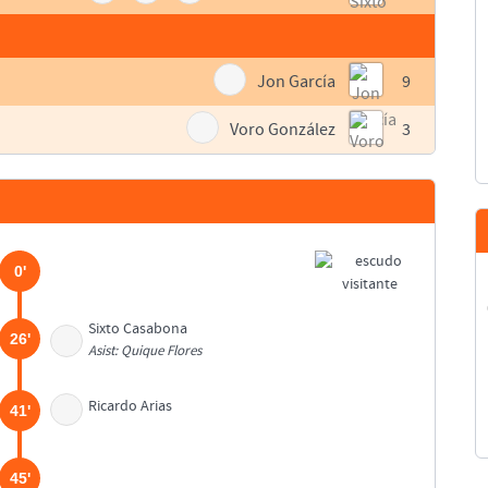
Jon García
9
Voro González
3
0'
Sixto Casabona
26'
Asist: Quique Flores
Ricardo Arias
41'
45'