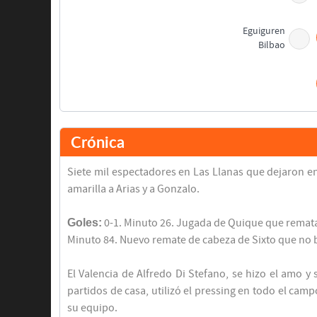
Eguiguren
Bilbao
Crónica
Siete mil espectadores en Las Llanas que dejaron en 
amarilla a Arias y a Gonzalo.
Juán Angel
Goles:
0-1. Minuto 26. Jugada de Quique que remata S
Sergio
Minuto 84. Nuevo remate de cabeza de Sixto que no bl
Gonzalo
El Valencia de Alfredo Di Stefano, se hizo el amo 
partidos de casa, utilizó el pressing en todo el cam
su equipo.