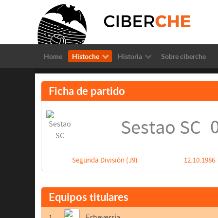
Home
Histoche
Historia
Sobre ciberche
Ficha de partido
0
Sestao SC
Segunda División (J9)
12.10.1986
Equipos titulares
1
Echeverría