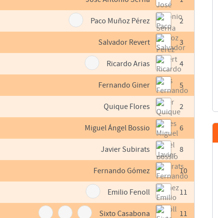
Paco Muñoz Pérez
2
Salvador Revert
3
Ricardo Arias
4
Fernando Giner
5
Quique Flores
2
Miguel Ángel Bossio
6
Javier Subirats
8
Fernando Gómez
10
Emilio Fenoll
11
Sixto Casabona
11