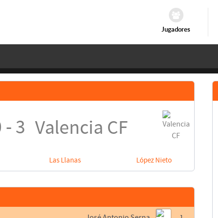
Jugadores
 - 3
Valencia CF
Las Llanas
López Nieto
José Antonio Serna
1