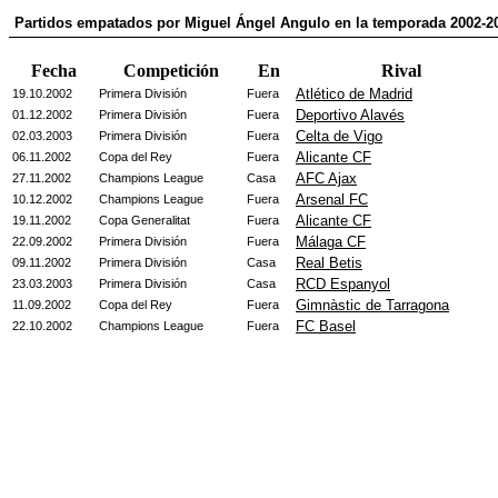
Partidos empatados por Miguel Ángel Angulo en la temporada 2002-2
Fecha
Competición
En
Rival
Atlético de Madrid
19.10.2002
Primera División
Fuera
Deportivo Alavés
01.12.2002
Primera División
Fuera
Celta de Vigo
02.03.2003
Primera División
Fuera
Alicante CF
06.11.2002
Copa del Rey
Fuera
AFC Ajax
27.11.2002
Champions League
Casa
Arsenal FC
10.12.2002
Champions League
Fuera
Alicante CF
19.11.2002
Copa Generalitat
Fuera
Málaga CF
22.09.2002
Primera División
Fuera
Real Betis
09.11.2002
Primera División
Casa
RCD Espanyol
23.03.2003
Primera División
Casa
Gimnàstic de Tarragona
11.09.2002
Copa del Rey
Fuera
FC Basel
22.10.2002
Champions League
Fuera