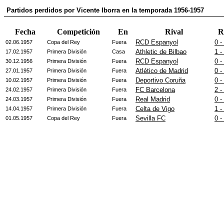
Partidos perdidos por Vicente Iborra en la temporada 1956-1957
Fecha
Competición
En
Rival
R
RCD Espanyol
0 -
02.06.1957
Copa del Rey
Fuera
Athletic de Bilbao
1 -
17.02.1957
Primera División
Casa
RCD Espanyol
0 -
30.12.1956
Primera División
Fuera
Atlético de Madrid
0 -
27.01.1957
Primera División
Fuera
Deportivo Coruña
0 -
10.02.1957
Primera División
Fuera
FC Barcelona
2 -
24.02.1957
Primera División
Fuera
Real Madrid
0 -
24.03.1957
Primera División
Fuera
Celta de Vigo
1 -
14.04.1957
Primera División
Fuera
Sevilla FC
0 -
01.05.1957
Copa del Rey
Fuera