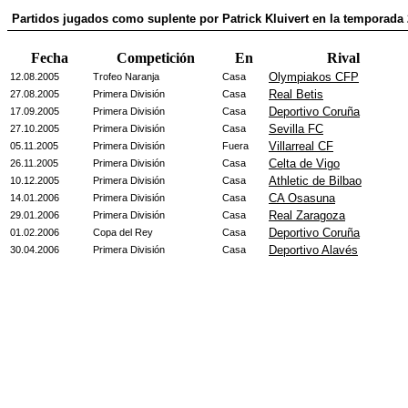
Partidos jugados como suplente por Patrick Kluivert en la temporada
Fecha
Competición
En
Rival
Olympiakos CFP
12.08.2005
Trofeo Naranja
Casa
Real Betis
27.08.2005
Primera División
Casa
Deportivo Coruña
17.09.2005
Primera División
Casa
Sevilla FC
27.10.2005
Primera División
Casa
Villarreal CF
05.11.2005
Primera División
Fuera
Celta de Vigo
26.11.2005
Primera División
Casa
Athletic de Bilbao
10.12.2005
Primera División
Casa
CA Osasuna
14.01.2006
Primera División
Casa
Real Zaragoza
29.01.2006
Primera División
Casa
Deportivo Coruña
01.02.2006
Copa del Rey
Casa
Deportivo Alavés
30.04.2006
Primera División
Casa