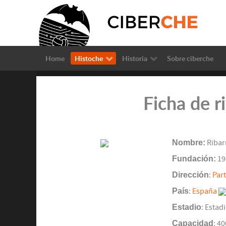
Home
Histoche
Historia
Sobre ciberche
Ficha de r
Nombre:
Ribar
Fundación:
19
Dirección
:
Part
País
:
España
Estadio
: Estad
Capacidad
: 4