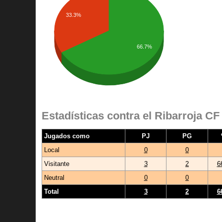
33.3%
66.7%
Estadísticas contra el Ribarroja CF
Jugados como
PJ
PG
Local
0
0
Visitante
3
2
6
Neutral
0
0
Total
3
2
6