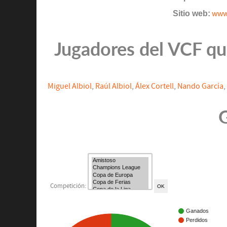
Sitio web:
www.
Jugadores del VCF que
Miguel Albiol
,
Raúl Albiol
,
Álex Cortell
,
Nando García
,
G
Competición:
Ganados
Perdidos