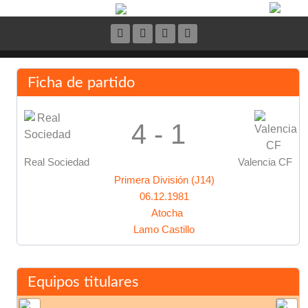
Ficha de partido
4 - 1
Real Sociedad
Valencia CF
Primera División (J14)
06.12.1981
Atocha
Lamo Castillo
Equipos titulares