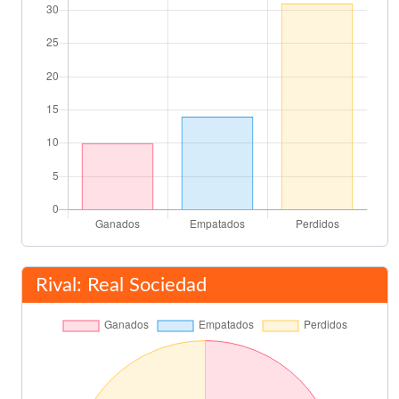
Larrañaga
64'
Satrústegui
73'
Final del partido
90'
Rival: Real Sociedad