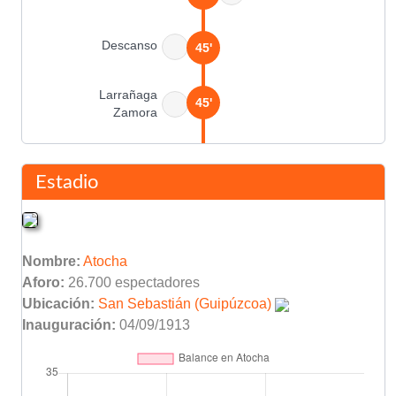
Descanso
45'
Larrañaga
45'
Zamora
López Ufarte
48'
Estadio
Murillo
50'
Olaizola
Nombre:
Atocha
Daniel Solsona
53'
Aforo:
26.700 espectadores
Ángel Castellanos
Ubicación:
San Sebastián (Guipúzcoa)
Roberto Fernández
Inauguración:
04/09/1913
53'
Javier Subirats
Daniel Solsona
57'