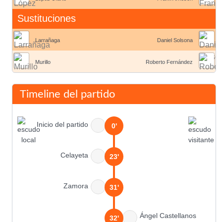
Sustituciones
Larrañaga
Daniel Solsona
Murillo
Roberto Fernández
Timeline del partido
Inicio del partido
0'
Celayeta
23'
Zamora
31'
Ángel Castellanos
32'