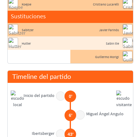
Koejoe
Cristiano Lucarelli
Sustituciones
Sabitzer
Javier Farinós
Hutter
Sabin Ilie
Guillermo Morigi
Timeline del partido
Inicio del partido
0'
Miguel Ángel Angulo
6'
Ibertsberger
43'