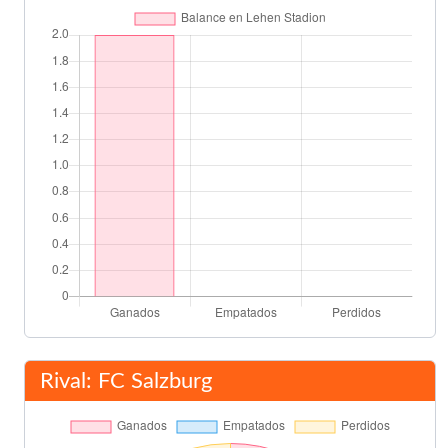
Koejoe
67'
Guillermo Morigi
70'
Miguel Ángel Angulo
Laessig
70'
Hutter
74'
Pamminger
Jocelyn Angloma
85'
Final del partido
90'
Rival: FC Salzburg