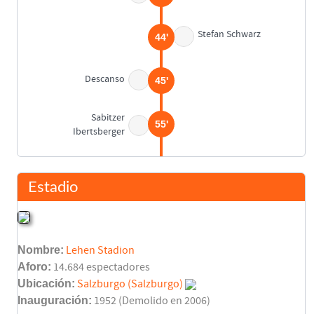
Stefan Schwarz
44'
Descanso
45'
Sabitzer
55'
Ibertsberger
Santi Cañizares
56'
Estadio
Glieder
60'
Nombre:
Lehen Stadion
Javier Farinós
60'
Juanfran García
Aforo:
14.684 espectadores
Ubicación:
Salzburgo (Salzburgo)
Sabin Ilie
Inauguración:
1952 (Demolido en 2006)
64'
Claudio López