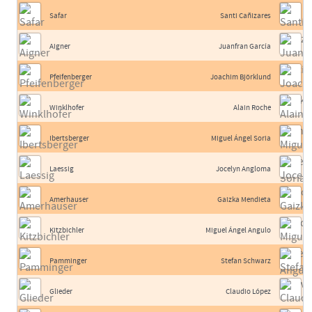
Safar
Santi Cañizares
Aigner
Juanfran García
Pfeifenberger
Joachim Björklund
Winklhofer
Alain Roche
Ibertsberger
Miguel Ángel Soria
Laessig
Jocelyn Angloma
Amerhauser
Gaizka Mendieta
Kitzbichler
Miguel Ángel Angulo
Pamminger
Stefan Schwarz
Glieder
Claudio López