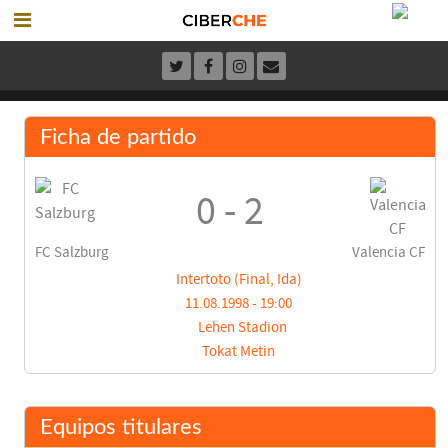
Ficha de partido
0 - 2
FC Salzburg
Valencia CF
Intertoto (Final, Ida)
11.08.1998 - 19:00
Lehen Stadion
Tokat Metin
Equipos titulares