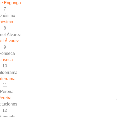
te Engonga
7
nésimo
8
el Álvarez
9
onseca
10
lderrama
11
ereira
ituciones
12