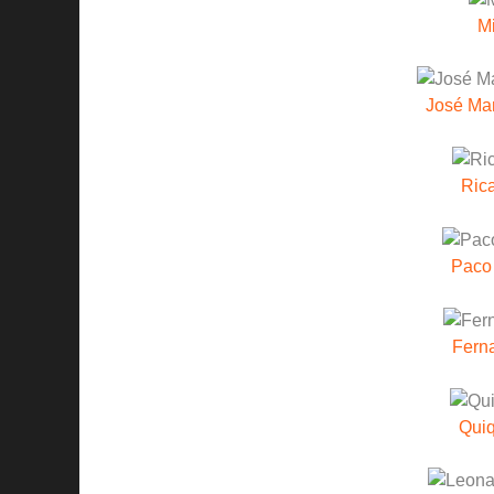
M
José Ma
Rica
Paco
Fern
Quiq