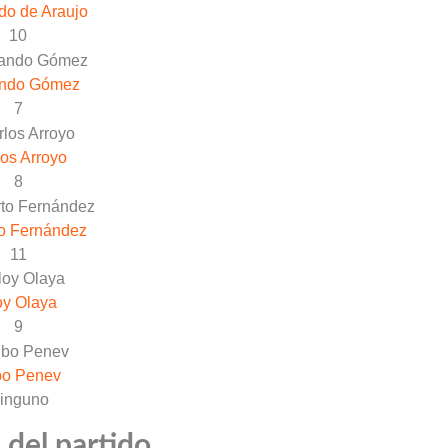
do de Araujo
10
ando Gómez
7
os Arroyo
8
o Fernández
11
oy Olaya
9
bo Penev
inguno
 del partido