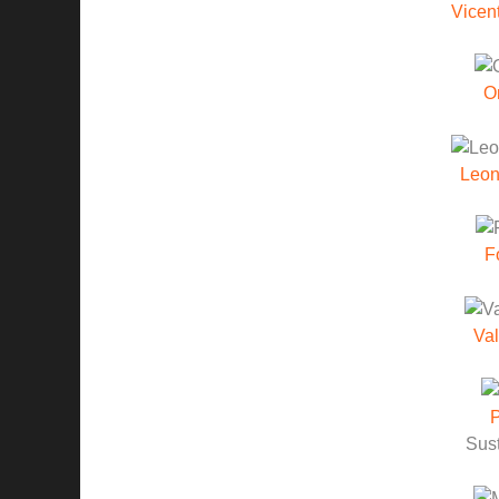
Vicen
O
Leon
F
Va
P
Sust