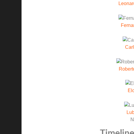
Leonar
Fern
Carl
Robert
El
Lu
N
Timeline