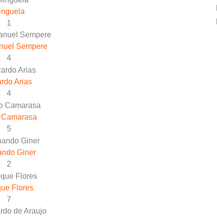
inguela
1
nuel Sempere
4
rdo Arias
4
 Camarasa
5
ando Giner
2
ue Flores
7