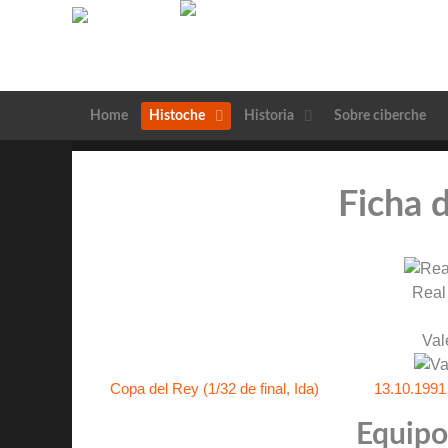
Home
Histoche
Historia
Sobre ciberche
Ficha 
Real
Val
Copa del Rey (1/32 de final, Ida)
13.10.1991
Equipos