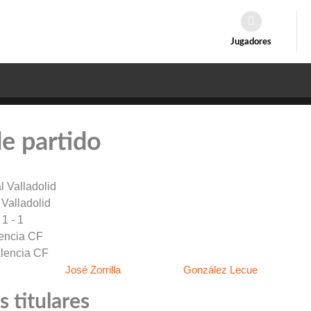
Jugadores
de partido
 Valladolid
1 - 1
encia CF
José Zorrilla
González Lecue
 titulares