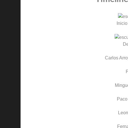
Inicio
D
Carlos Arr
P
Mingu
Paco
Leon
Fern