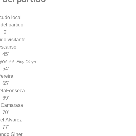
 del partido
0'
escanso
45'
oyo
Asist: Eloy Olaya
54'
ereira
65'
ela
Fonseca
69'
 Camarasa
70'
el Álvarez
77'
ando Giner