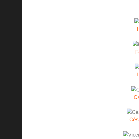
H
F
C
Cés