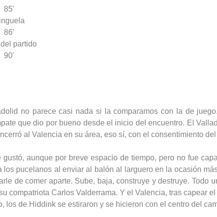
85'
inguela
86'
 del partido
90'
adolid no parece casi nada si la comparamos con la de juego.
te que dio por bueno desde el inicio del encuentro. El Vallad
ncerró al Valencia en su área, eso sí, con el consentimiento del
se gustó, aunque por breve espacio de tiempo, pero no fue cap
los pucelanos al enviar al balón al larguero en la ocasión más
rle de comer aparte. Sube, baja, construye y destruye. Todo un 
compatriota Carlos Valderrama. Y el Valencia, tras capear el c
, los de Hiddink se estiraron y se hicieron con el centro del ca