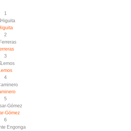
1
iguita
2
erreras
3
Lemos
4
aminero
5
ar-Gómez
6