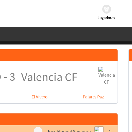
Jugadores
 - 3
Valencia CF
El Vivero
Pajares Paz
José Manuel Sempere
1