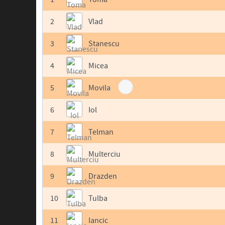
2
Vlad
3
Stanescu
4
Micea
5
Movila
6
Iol
7
Telman
8
Multerciu
9
Drazden
10
Tulba
11
Iancic