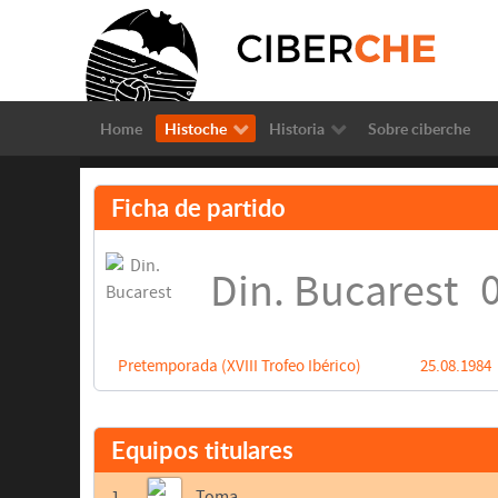
Home
Histoche
Historia
Sobre ciberche
Ficha de partido
0
Din. Bucarest
Pretemporada (XVIII Trofeo Ibérico)
25.08.1984
Equipos titulares
1
Toma