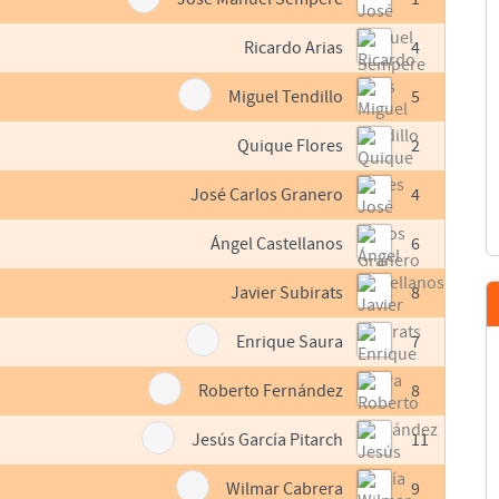
Ricardo Arias
4
Miguel Tendillo
5
Quique Flores
2
José Carlos Granero
4
Ángel Castellanos
6
Javier Subirats
8
Enrique Saura
7
Roberto Fernández
8
Jesús García Pitarch
11
Wilmar Cabrera
9