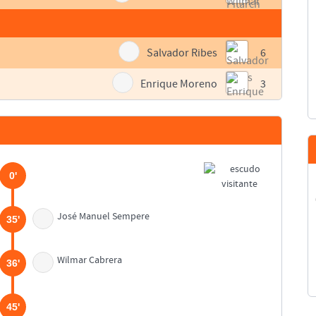
Salvador Ribes
6
Enrique Moreno
3
0'
José Manuel Sempere
35'
Wilmar Cabrera
36'
45'