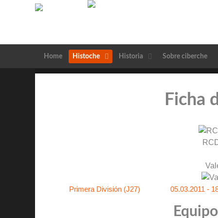
Home
Histoche
Historia
Sobre ciberche
Ficha 
RCD
Val
Primera División (J27)
05.03.2011 - 1
Equipos