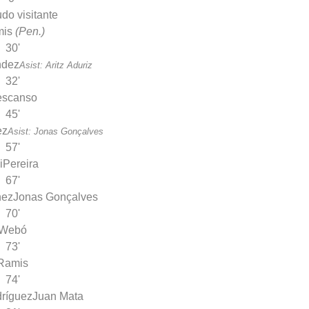
mis
(Pen.)
30'
ndez
Asist: Aritz Aduriz
32'
escanso
45'
ez
Asist: Jonas Gonçalves
57'
i
Pereira
67'
hez
Jonas Gonçalves
70'
Webó
73'
Ramis
74'
dríguez
Juan Mata