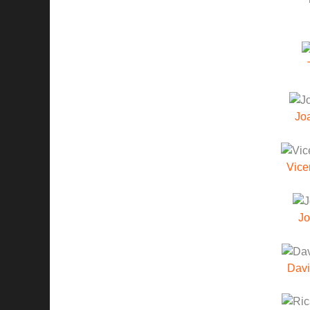
Jo
Vice
Jo
Davi