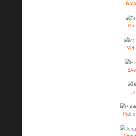
Rica
Bru
Meh
Éve
Ju
Pablo