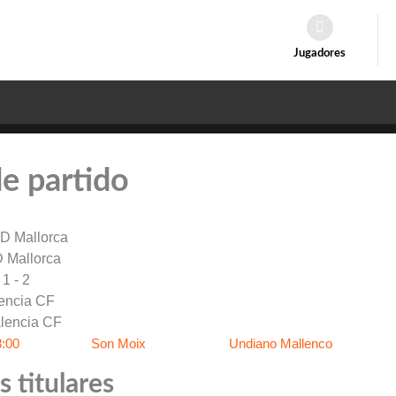
Jugadores
de partido
 Mallorca
1 - 2
encia CF
8:00
Son Moix
Undiano Mallenco
 titulares