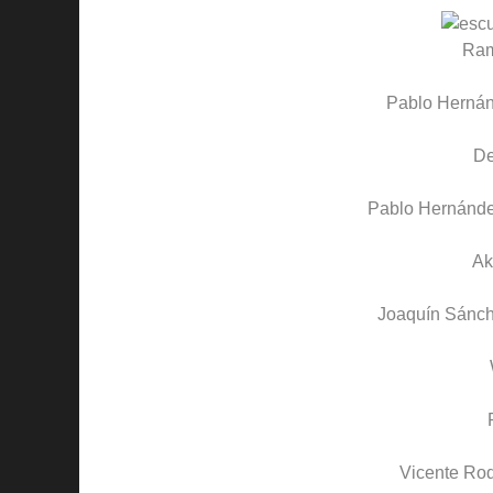
Ra
Pablo Herná
D
Pablo Hernánd
Ak
Joaquín Sánc
Vicente Ro