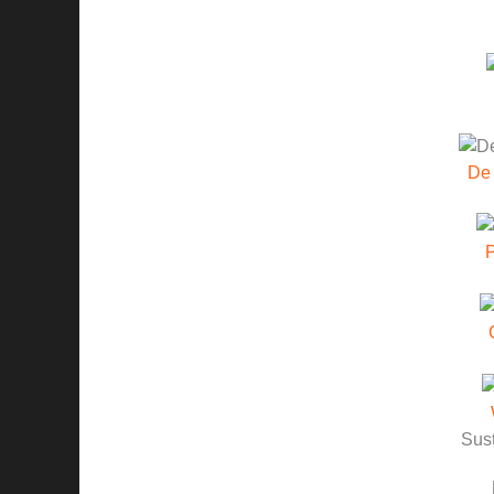
De
P
Sust