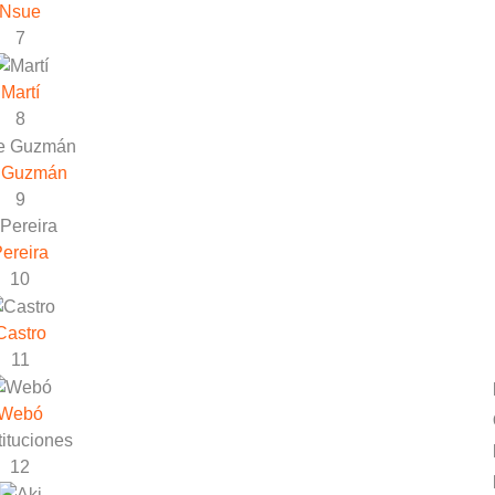
Nsue
7
Martí
8
 Guzmán
9
ereira
10
Castro
11
Webó
ituciones
12