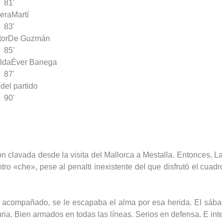
81'
jera
Martí
83'
tor
De Guzmán
85'
lda
Éver Banega
87'
 del partido
90'
 clavada desde la visita del Mallorca a Mestalla. Entonces, La
ro «che», pese al penalti inexistente del que disfrutó el cuad
 acompañado, se le escapaba el alma por esa herida. El sábado,
uria. Bien armados en todas las líneas. Serios en defensa. E int