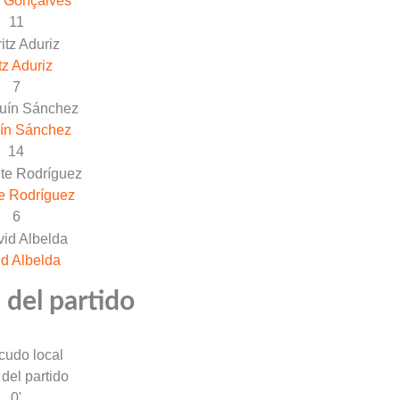
 Gonçalves
11
tz Aduriz
7
ín Sánchez
14
e Rodríguez
6
d Albelda
 del partido
 del partido
0'