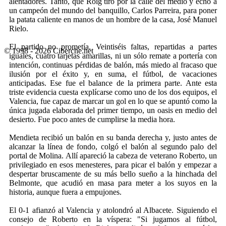
alentadores. Tanto, que Roig tiró por la calle del medio y echó a
un campeón del mundo del banquillo, Carlos Parreira, para poner
la patata caliente en manos de un hombre de la casa, José Manuel
Rielo.
El partido no prometía. Veintiséis faltas, repartidas a partes
© 1998 - 2026 Ciberche.net
iguales, cuatro tarjetas amarillas, ni un sólo remate a portería con
intención, continuas pérdidas de balón, más miedo al fracaso que
ilusión por el éxito y, en suma, el fútbol, de vacaciones
anticipadas. Ese fue el balance de la primera parte. Ante esta
triste evidencia cuesta explícarse como uno de los dos equipos, el
Valencia, fue capaz de marcar un gol en lo que se apuntó como la
única jugada elaborada del primer tiempo, un oasis en medio del
desierto. Fue poco antes de cumplirse la media hora.
Mendieta recibió un balón en su banda derecha y, justo antes de
alcanzar la línea de fondo, colgó el balón al segundo palo del
portal de Molina. Allí apareció la cabeza de veterano Roberto, un
privilegiado en esos menesteres, para picar el balón y empezar a
despertar bruscamente de su más bello sueño a la hinchada del
Belmonte, que acudió en masa para meter a los suyos en la
historia, aunque fuera a empujones.
El 0-1 afianzó al Valencia y atolondró al Albacete. Siguiendo el
consejo de Roberto en la víspera: "Si jugamos al fútbol,