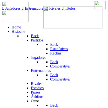
Jugadores
Entrenadores
Rivales
Títulos
Home
Histoche
Back
Partidos
Back
Estadísticas
Rachas
Jugadores
Back
Comparativa
Entrenadores
Back
Comparativa
Rivales
Estadios
Paises
Árbitros
Otros
Back