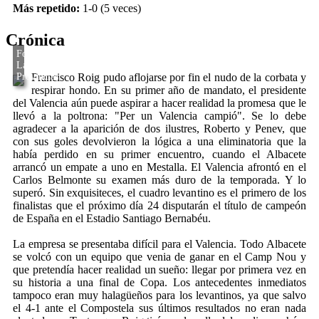
Más repetido:
1-0 (5 veces)
Crónica
Francisco Roig pudo aflojarse por fin el nudo de la corbata y
respirar hondo. En su primer año de mandato, el presidente
del Valencia aún puede aspirar a hacer realidad la promesa que le
llevó a la poltrona: "Per un Valencia campió". Se lo debe
agradecer a la aparición de dos ilustres, Roberto y Penev, que
con sus goles devolvieron la lógica a una eliminatoria que la
había perdido en su primer encuentro, cuando el Albacete
arrancó un empate a uno en Mestalla. El Valencia afrontó en el
Carlos Belmonte su examen más duro de la temporada. Y lo
superó. Sin exquisiteces, el cuadro levantino es el primero de los
finalistas que el próximo día 24 disputarán el título de campeón
de España en el Estadio Santiago Bernabéu.
La empresa se presentaba difícil para el Valencia. Todo Albacete
se volcó con un equipo que venia de ganar en el Camp Nou y
que pretendía hacer realidad un sueño: llegar por primera vez en
su historia a una final de Copa. Los antecedentes inmediatos
tampoco eran muy halagüeños para los levantinos, ya que salvo
el 4-1 ante el Compostela sus últimos resultados no eran nada