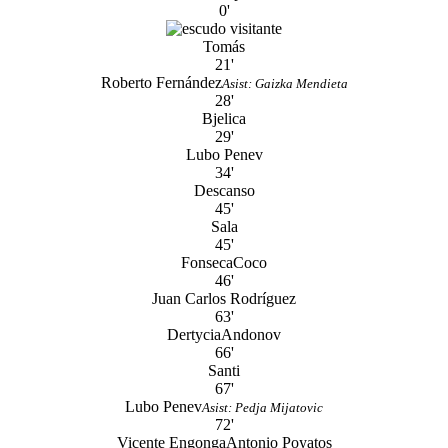
0'
Tomás
21'
Roberto Fernández
Asist: Gaizka Mendieta
28'
Bjelica
29'
Lubo Penev
34'
Descanso
45'
Sala
45'
Fonseca
Coco
46'
Juan Carlos Rodríguez
63'
Dertycia
Andonov
66'
Santi
67'
Lubo Penev
Asist: Pedja Mijatovic
72'
Vicente Engonga
Antonio Poyatos