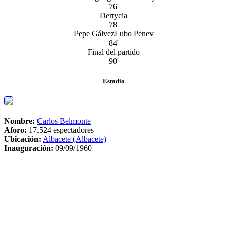
76'
Dertycia
78'
Pepe Gálvez
Lubo Penev
84'
Final del partido
90'
Estadio
Nombre:
Carlos Belmonte
Aforo:
17.524 espectadores
Ubicación:
Albacete (Albacete)
Inauguración:
09/09/1960