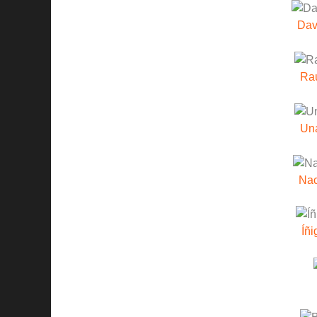
Dav
Ra
Una
Nac
Íñi