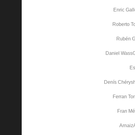
Enric Gal
Roberto T
Rubén G
Daniel Wass
Es
Denís Chérys
Ferran Tor
Fran Mé
Arnaiz