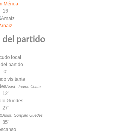
n Mérida
16
Arnaiz
 del partido
 del partido
0'
des
Asist: Jaume Costa
12'
alo Guedes
27'
o
Asist: Gonçalo Guedes
35'
escanso