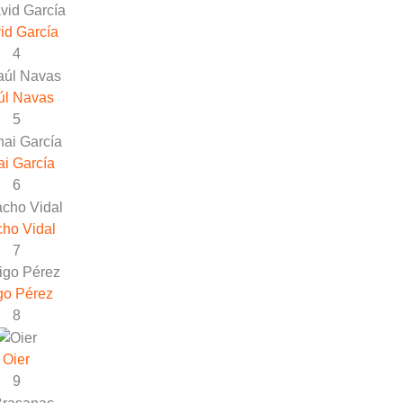
id García
4
úl Navas
5
i García
6
ho Vidal
7
go Pérez
8
Oier
9