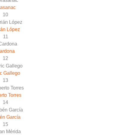
rasanac
10
ián López
11
ardona
12
c Gallego
13
rto Torres
14
én García
15