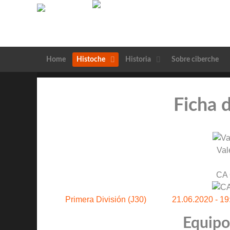
Home
Histoche
Historia
Sobre ciberche
Ficha 
Val
CA
Primera División (J30)
21.06.2020 - 19
Equipos