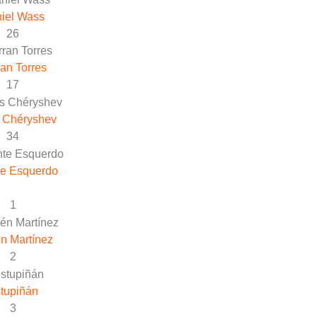
iel Wass
26
an Torres
17
 Chéryshev
34
te Esquerdo
1
n Martínez
2
tupiñán
3