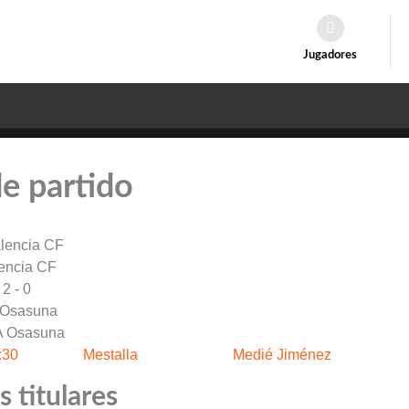
Jugadores
de partido
encia CF
2 - 0
 Osasuna
:30
Mestalla
Medié Jiménez
 titulares