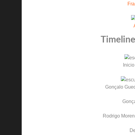
Fra
Timeline
Inicio
Gonçalo Gue
Gonç
Rodrigo Moren
D