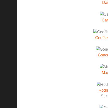
Dan
Car
Geoffr
Gonç
Ma
Rodr
Sust