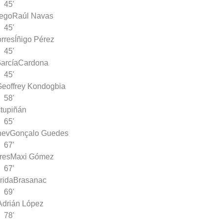
45'
lego
Raúl Navas
45'
orres
Íñigo Pérez
45'
arcía
Cardona
45'
Geoffrey Kondogbia
58'
tupiñán
65'
hev
Gonçalo Guedes
67'
res
Maxi Gómez
67'
rida
Brasanac
69'
Adrián López
78'