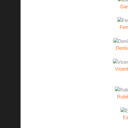
Dan
Ferr
Denís
Vicen
Rubé
Es