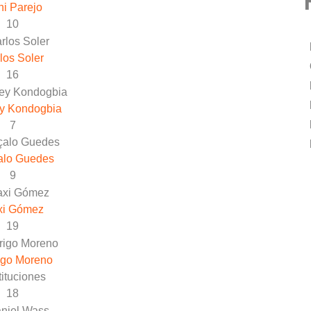
i Parejo
10
los Soler
16
ey Kondogbia
7
alo Guedes
9
xi Gómez
19
igo Moreno
ituciones
18