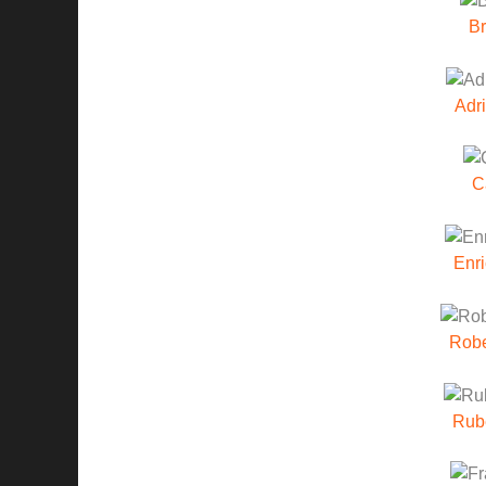
B
Adr
C
Enri
Robe
Rub