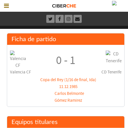
Ficha de partido
0 - 1
Valencia CF
CD Tenerife
Copa del Rey (1/16 de final, Ida)
11.12.1985
Carlos Belmonte
Gómez Ramirez
Equipos titulares