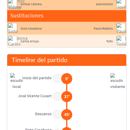
Wilmar Cabrera
José Antonio
Sustituciones
Sixto Casabona
Paulo Roberto
Carlos Arroyo
Toño
Timeline del partido
Inicio del partido
0'
José Vicente Cuxart
37'
Descanso
45'
Sixto Casabona