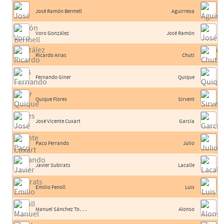
José Ramón Bermell
Aguirreoa
Voro González
José Ramón
Ricardo Arias
Chuti
Fernando Giner
Quique
Quique Flores
Sirvent
José Vicente Cuxart
García
Paco Ferrando
Julio
Javier Subirats
Lacalle
Emilio Fenoll
Luis
M
anuel Sánchez Torres
Alonso