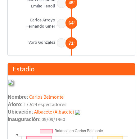
45'
Emilio Fenoll
Carlos Arroyo
64'
Fernando Giner
Voro González
71'
Paulo Roberto
74'
Luis
Estadio
Julio
82'
Nombre:
Carlos Belmonte
Toño
85'
Aforo:
17.524 espectadores
Alonso
Ubicación:
Albacete (Albacete)
Inauguración:
09/09/1960
Final del partido
90'