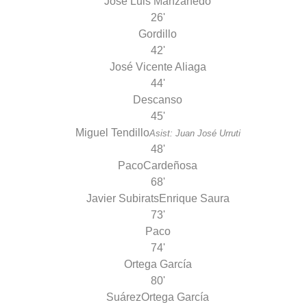
José Luis Manzanedo
26'
Gordillo
42'
José Vicente Aliaga
44'
Descanso
45'
Miguel Tendillo
Asist: Juan José Urruti
48'
Paco
Cardeñosa
68'
Javier Subirats
Enrique Saura
73'
Paco
74'
Ortega García
80'
Suárez
Ortega García