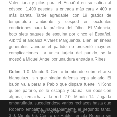
Valenciana y pitos para el Español en su salida al
césped. 1.400 pesetas la entrada más cara y 400 a
más barata. Tarde agradable, con 19 grados de
temperatura ambiente y césped en exclentes
condiciones para la práctica del fútbol. El Valencia,
botó siete saques de esquina por cinco el Español.
Arbitró el andaluz Alvarez Margüenda. Bien, en líneas
generales, aunque el partido no presentó mayores
complicaciones. La única tarjeta del partido, se la
mostró a Miguel Ángel por una dura entrada a Ribes.
Goles:
1-0. Minuto 3. Centro bombeado sobre el área
blanquiazul sin que ningún defensa sepa alejarlo. El
balón va a parar a Pablo que dispara fuerte, N'Kono
quiere pararlo, se le escapa y Saura, sin oposición
alguna, remacha a la red. 2-0. Minuto 14. Jugada
embarullada, sucediéndose varios rechaces hasta que
Roberto empalma inapelablemente el segundo tanto.
© 1998 - 2026 Ciberche.net
3-0. Minuto 66. Centro de Pablo, remata Roberto sin